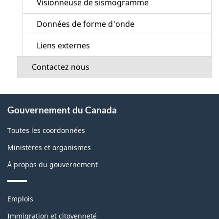
Visionneuse de sismogramme
Données de forme d'onde
Liens externes
Contactez nous
À
Gouvernement du Canada
propos
de
Toutes les coordonnées
ce
Ministères et organismes
site
À propos du gouvernement
Thèmes
Emplois
et
sujets
Immigration et citoyenneté