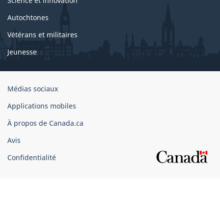
Science et innovation
Autochtones
Vétérans et militaires
Jeunesse
Organisation
Médias sociaux
du
Applications mobiles
gouvernement
du
À propos de Canada.ca
Canada
Avis
Confidentialité