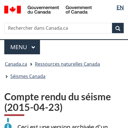
Sélectio
/
EN
Passer
Passer
Passer
Government
de
au
à
à
of
contenu
« Au
la
la
Canada
Rechercher
Rechercher
principal
sujet
version
Rec
langue
dans
du
HTML
Canada.ca
gouvernement »
simplifiée
Menu
MENU
PRINCIPAL
Vous
Canada.ca
Ressources naturelles Canada
êtes
ici
Séismes Canada
:
Compte rendu du séisme
(2015-04-23)
Ceci est une version archivée d'un