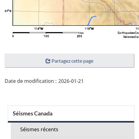
"Détails
Partagez cette page
de
la
page"
Date de modification :
2026-01-21
Menu
Séismes Canada
de
la
Séismes récents
section