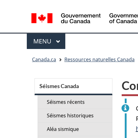
Sélection
de
la
langue
Menu
MENU
PRINCIPAL
Vous
Canada.ca
Ressources naturelles Canada
êtes
ici
Menu
:
Co
de
Séismes Canada
la
Séismes récents
section
Séismes historiques
Aléa sismique