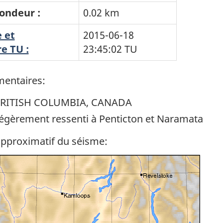
ondeur :
0.02 km
 et
2015-06-18
e TU :
23:45:02
TU
entaires:
RITISH COLUMBIA, CANADA
égèrement ressenti à Penticton et Naramata
approximatif du séisme: