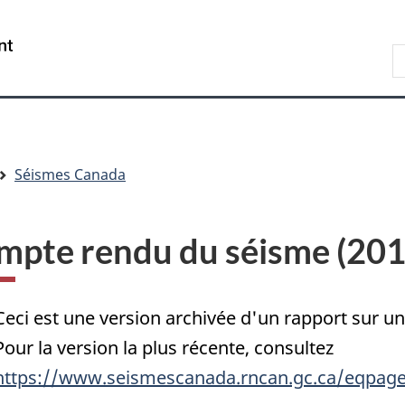
Passer
Passer
Passer
au
à
à
/
R
contenu
« Au
la
Government
d
principal
sujet
version
of
C
du
HTML
Canada
gouvernement »
simplifiée
Séismes Canada
mpte rendu du séisme (20
Ceci est une version archivée d'un rapport sur 
Pour la version la plus récente, consultez
https://www.seismescanada.rncan.gc.ca/eqpage