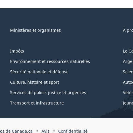
e"
Ministères et organismes
À pr
Impôts
Le C
Environnement et ressources naturelles
Arge
Sécurité nationale et défense
Scie
Culture, histoire et sport
Auto
Services de police, justice et urgences
Vétér
Transport et infrastructure
Jeun
os de Canada.ca
Avis
Confidentialité