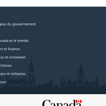
opos du gouvernement
anada et le monde
nt et finance
nce et innovation
chtones
ans et militaires
esse