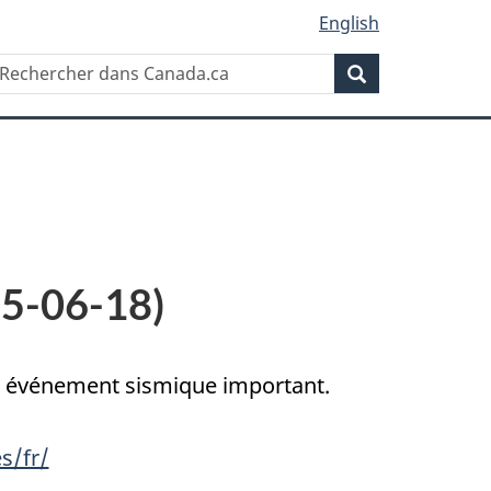
English
Rechercher
echercher
Rechercher
ans
anada.ca
15-06-18)
un événement sismique important.
s/fr/