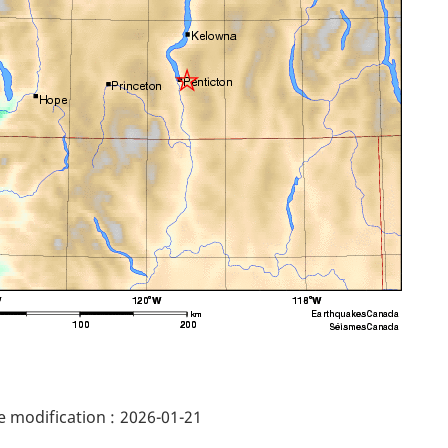
ails
 modification :
2026-01-21