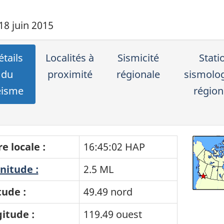
18 juin 2015
tails
Localités à
Sismicité
Stati
du
proximité
régionale
sismolo
éisme
région
e locale :
16:45:02 HAP
itude :
2.5 ML
tude :
49.49 nord
itude :
119.49 ouest