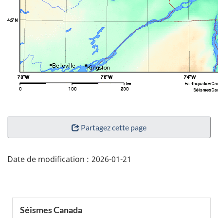
"Détails
Partagez cette page
de
la
page"
Date de modification :
2026-01-21
Menu
Séismes Canada