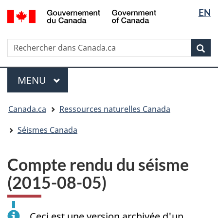
Sélectio
/
EN
Passer
Passer
Passer
Government
de
au
à
à
of
contenu
« Au
la
la
Canada
Rechercher
Rechercher
principal
sujet
version
Rec
langue
dans
du
HTML
Canada.ca
gouvernement »
simplifiée
Menu
MENU
PRINCIPAL
Vous
Canada.ca
Ressources naturelles Canada
êtes
ici
Séismes Canada
:
Compte rendu du séisme
(2015-08-05)
Ceci est une version archivée d'un