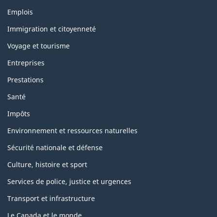
Thèmes
Emplois
et
sujets
Immigration et citoyenneté
Voyage et tourisme
Entreprises
Prestations
Santé
Impôts
Environnement et ressources naturelles
Sécurité nationale et défense
Culture, histoire et sport
Services de police, justice et urgences
Transport et infrastructure
Le Canada et le monde