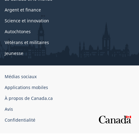
Argent et finance
Science et innovation
Autochtones
Vétérans et militaires
Jeunesse
Organisation
Médias sociaux
du
Applications mobiles
gouvernement
du
À propos de Canada.ca
Canada
Avis
Confidentialité