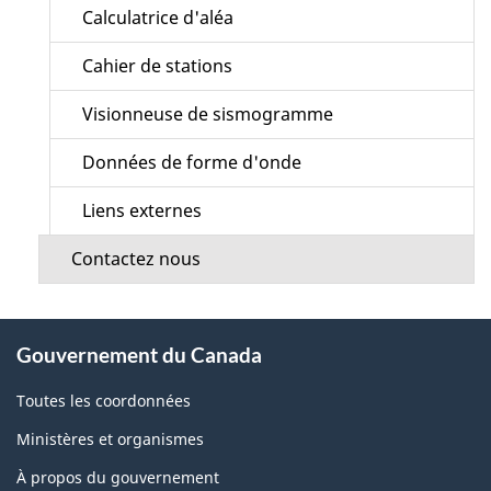
Calculatrice d'aléa
Cahier de stations
Visionneuse de sismogramme
Données de forme d'onde
Liens externes
Contactez nous
À
Gouvernement du Canada
propos
de
Toutes les coordonnées
ce
Ministères et organismes
site
À propos du gouvernement