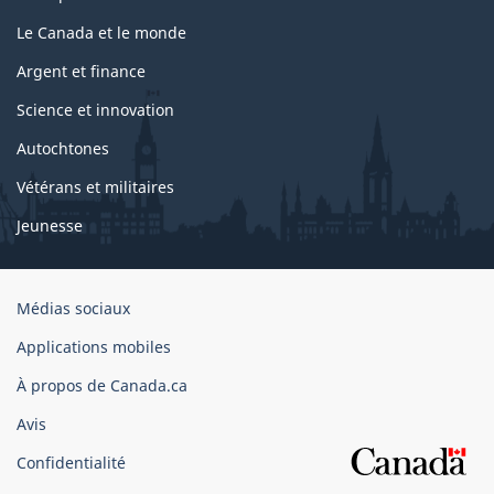
Le Canada et le monde
Argent et finance
Science et innovation
Autochtones
Vétérans et militaires
Jeunesse
Organisation
Médias sociaux
du
Applications mobiles
gouvernement
du
À propos de Canada.ca
Canada
Avis
Confidentialité