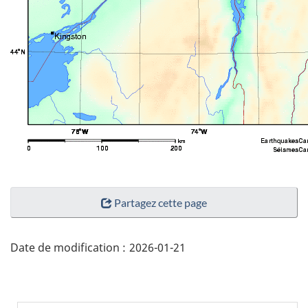
"Détails
Partagez cette page
de
la
page"
Date de modification :
2026-01-21