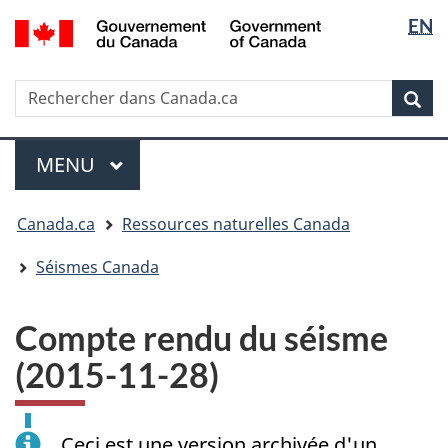
Sélectio
/
EN
Passer
Passer
Passer
Government
de
au
à
à
of
contenu
« Au
la
la
Canada
Rechercher
Rechercher
principal
sujet
version
Rec
langue
dans
du
HTML
Canada.ca
gouvernement »
simplifiée
Menu
MENU
PRINCIPAL
Vous
Canada.ca
Ressources naturelles Canada
êtes
ici
Séismes Canada
:
Compte rendu du séisme
(2015-11-28)
Ceci est une version archivée d'un