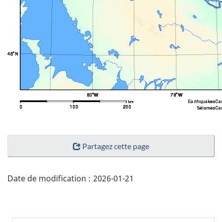
"Détails
Partagez cette page
de
la
page"
Date de modification :
2026-01-21