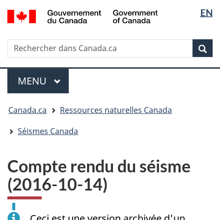
Sélectio
/
EN
Passer
Passer
Passer
Government
de
au
à
à
of
contenu
« Au
la
la
Canada
Rechercher
Rechercher
principal
sujet
version
Rec
langue
dans
du
HTML
Canada.ca
gouvernement »
simplifiée
Menu
MENU
PRINCIPAL
Vous
Canada.ca
Ressources naturelles Canada
êtes
ici
Séismes Canada
:
Compte rendu du séisme
(2016-10-14)
Ceci est une version archivée d'un