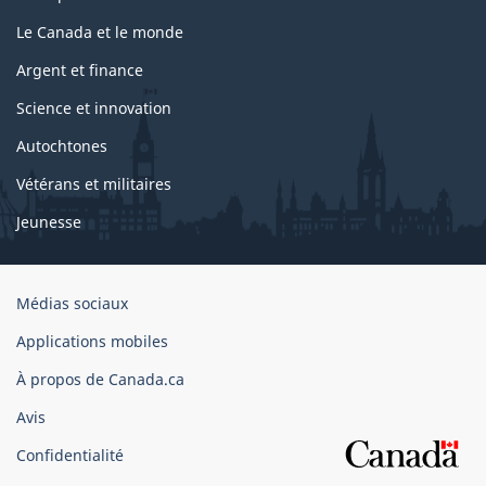
Le Canada et le monde
Argent et finance
Science et innovation
Autochtones
Vétérans et militaires
Jeunesse
Organisation
Médias sociaux
du
Applications mobiles
gouvernement
du
À propos de Canada.ca
Canada
Avis
Confidentialité