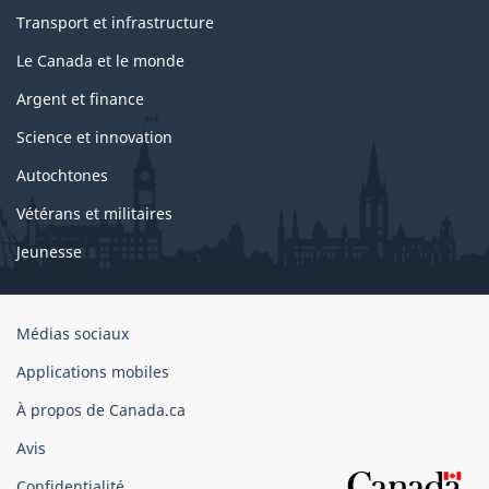
Transport et infrastructure
Le Canada et le monde
Argent et finance
Science et innovation
Autochtones
Vétérans et militaires
Jeunesse
Organisation
Médias sociaux
du
Applications mobiles
gouvernement
du
À propos de Canada.ca
Canada
Avis
Confidentialité