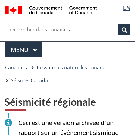
Sélectio
/
EN
Passer
Passer
Passer
Government
de
au
à
à
of
contenu
« Au
la
la
Canada
Rechercher
Rechercher
principal
sujet
version
Rec
langue
dans
du
HTML
Canada.ca
gouvernement »
simplifiée
Menu
MENU
PRINCIPAL
Vous
Canada.ca
Ressources naturelles Canada
êtes
ici
Séismes Canada
:
Séismicité régionale
Ceci est une version archivée d'un
rapport sur un événement sismique