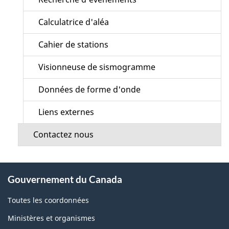
Calculatrice d'aléa
Cahier de stations
Visionneuse de sismogramme
Données de forme d'onde
Liens externes
Contactez nous
À
Gouvernement du Canada
propos
de
Toutes les coordonnées
ce
Ministères et organismes
site