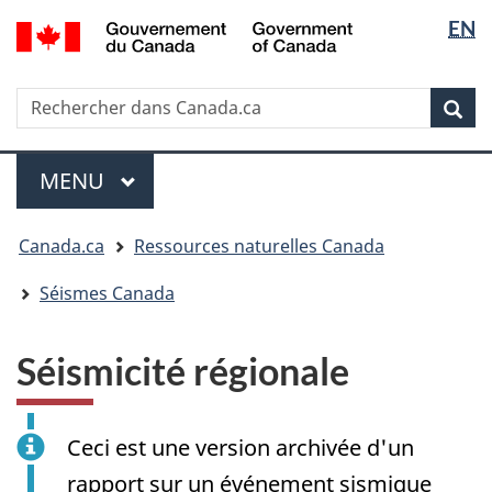
Sélectio
/
EN
Passer
Passer
Passer
Government
de
au
à
à
of
contenu
« Au
la
la
Canada
Rechercher
Rechercher
principal
sujet
version
Rec
langue
dans
du
HTML
Canada.ca
gouvernement »
simplifiée
Menu
MENU
PRINCIPAL
Vous
Canada.ca
Ressources naturelles Canada
êtes
ici
Séismes Canada
:
Séismicité régionale
Ceci est une version archivée d'un
rapport sur un événement sismique