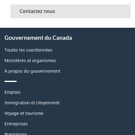
Contactez nous
À
Gouvernement du Canada
propos
de
Toutes les coordonnées
ce
Ministères et organismes
site
À propos du gouvernement
Thèmes
Emplois
et
sujets
Immigration et citoyenneté
Voyage et tourisme
Entreprises
Prestations