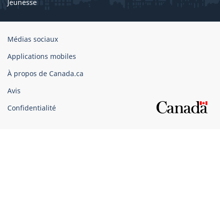
Jeunesse
Organisation
Médias sociaux
du
Applications mobiles
gouvernement
du
À propos de Canada.ca
Canada
Avis
Confidentialité