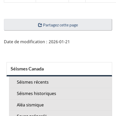
"Détails
Partagez cette page
de
la
page"
Date de modification :
2026-01-21
Menu
Séismes Canada
de
la
Séismes récents
section
Séismes historiques
Aléa sismique