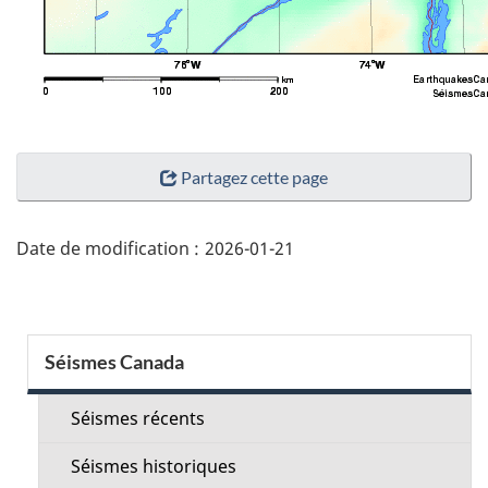
"Détails
Partagez cette page
de
la
page"
Date de modification :
2026-01-21
Menu
Séismes Canada
de
la
Séismes récents
section
Séismes historiques