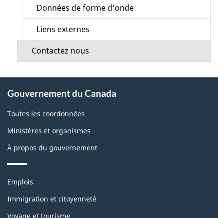
Données de forme d'onde
Liens externes
Contactez nous
À
Gouvernement du Canada
propos
de
Toutes les coordonnées
ce
Ministères et organismes
site
À propos du gouvernement
Thèmes
Emplois
et
sujets
Immigration et citoyenneté
Voyage et tourisme