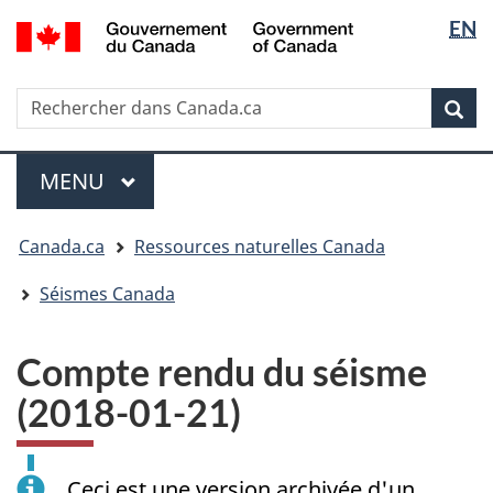
Sélectio
/
EN
Passer
Passer
Passer
Government
de
au
à
à
of
contenu
« Au
la
la
Canada
Rechercher
Rechercher
principal
sujet
version
Rec
langue
dans
du
HTML
Canada.ca
gouvernement »
simplifiée
Menu
MENU
PRINCIPAL
Vous
Canada.ca
Ressources naturelles Canada
êtes
ici
Séismes Canada
:
Compte rendu du séisme
(2018-01-21)
Ceci est une version archivée d'un