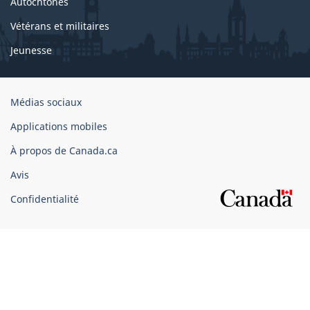
Autochtones
Vétérans et militaires
Jeunesse
Organisation
Médias sociaux
du
Applications mobiles
gouvernement
du
À propos de Canada.ca
Canada
Avis
Confidentialité