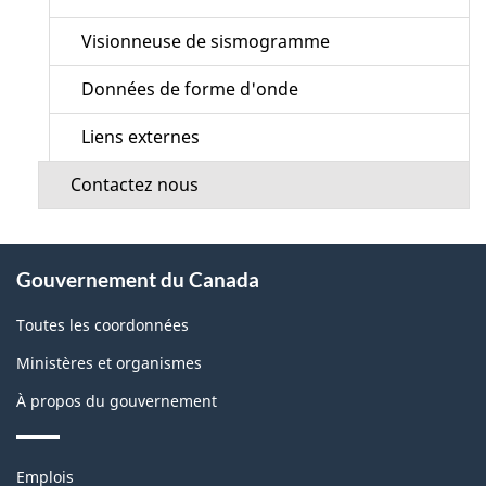
Visionneuse de sismogramme
Données de forme d'onde
Liens externes
Contactez nous
À
Gouvernement du Canada
propos
de
Toutes les coordonnées
ce
Ministères et organismes
site
À propos du gouvernement
Thèmes
Emplois