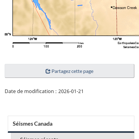
"Détails
Partagez cette page
de
la
page"
Date de modification :
2026-01-21
Menu
Séismes Canada
de
la