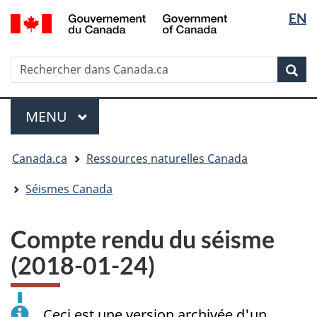
Sélectio
/
EN
Passer
Passer
Passer
Government
de
au
à
à
of
contenu
« Au
la
la
Canada
Rechercher
Rechercher
principal
sujet
version
Rec
langue
dans
du
HTML
Canada.ca
gouvernement »
simplifiée
Menu
MENU
PRINCIPAL
Vous
Canada.ca
Ressources naturelles Canada
êtes
ici
Séismes Canada
:
Compte rendu du séisme
(2018-01-24)
Ceci est une version archivée d'un