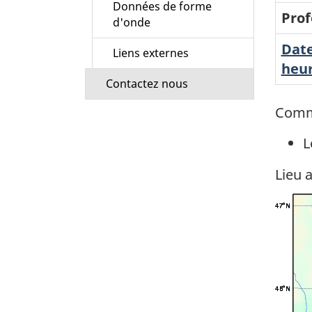
Données de forme
Prof
d'onde
Date
Liens externes
heur
Contactez nous
Comm
L
Lieu 