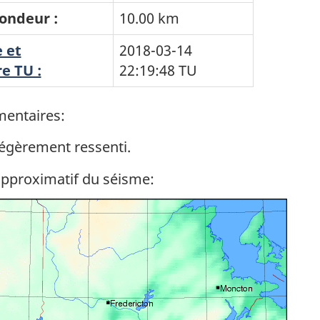
ondeur :
10.00 km
 et
2018-03-14
e TU :
22:19:48
TU
entaires:
égèrement ressenti.
approximatif du séisme: