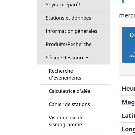
Soyez préparé!
mercr
Stations et données
Information générales
Dé
Produits/Recherche
s
Séisme Ressources
Recherche
d'événements
Heur
Calculatrice d'aléa
Magn
Cahier de stations
Lati
Visionneuse de
sismogramme
Long