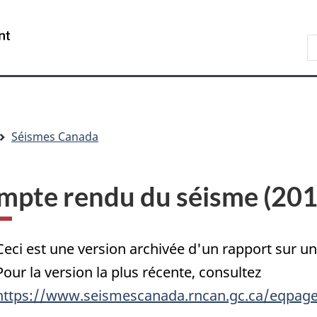
Passer
Passer
Passer
au
à
à
/
R
contenu
« Au
la
Government
d
principal
sujet
version
of
C
du
HTML
Canada
gouvernement »
simplifiée
Séismes Canada
mpte rendu du séisme (20
Ceci est une version archivée d'un rapport sur 
Pour la version la plus récente, consultez
https://www.seismescanada.rncan.gc.ca/eqpage