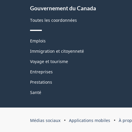
pag
À
Gouvernement du Canada
propos
de
Toutes les coordonnées
ce
site
Thèmes
Emplois
et
sujets
Immigration et citoyenneté
Voyage et tourisme
Entreprises
Prestations
Santé
Organisation
Médias sociaux
Applications mobiles
À prop
du