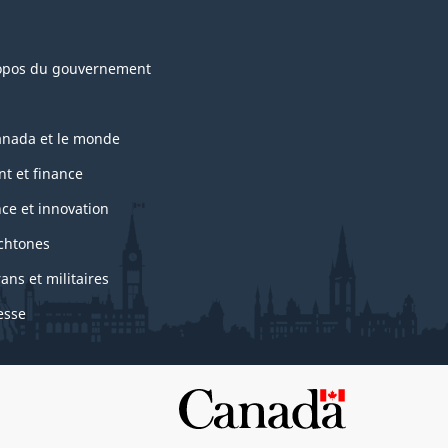
opos du gouvernement
anada et le monde
nt et finance
nce et innovation
chtones
ans et militaires
esse