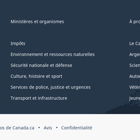
e"
Ministères et organismes
À pr
Impôts
Le C
Environnement et ressources naturelles
Arge
Sécurité nationale et défense
Scie
Culture, histoire et sport
Auto
Services de police, justice et urgences
Vétér
Transport et infrastructure
Jeun
os de Canada.ca
Avis
Confidentialité