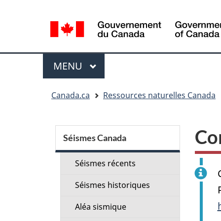
Sélection
de
la
langue
Menu
MENU
PRINCIPAL
Vous
Canada.ca
Ressources naturelles Canada
êtes
ici
Menu
:
Co
de
Séismes Canada
la
Séismes récents
section
Séismes historiques
Aléa sismique