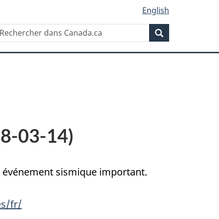
English
Rechercher
echercher
Rechercher
ans
anada.ca
18-03-14)
un événement sismique important.
s/fr/