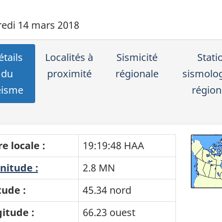
edi 14 mars 2018
tails
Localités à
Sismicité
Stati
du
proximité
régionale
sismolo
éisme
région
e locale :
19:19:48 HAA
itude :
2.8 MN
tude :
45.34 nord
itude :
66.23 ouest