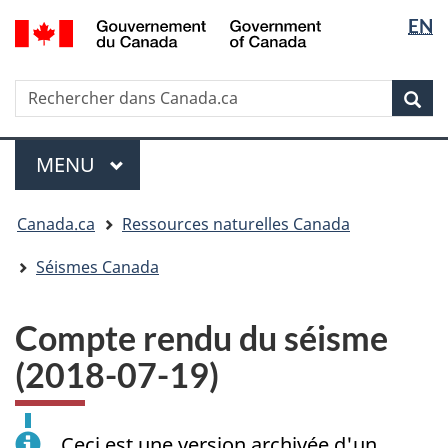
Sélectio
/
EN
Passer
Passer
Passer
Government
de
au
à
à
of
contenu
« Au
la
la
Canada
Rechercher
Rechercher
principal
sujet
version
Rec
langue
dans
du
HTML
Canada.ca
gouvernement »
simplifiée
Menu
MENU
PRINCIPAL
Vous
Canada.ca
Ressources naturelles Canada
êtes
ici
Séismes Canada
:
Compte rendu du séisme
(2018-07-19)
Ceci est une version archivée d'un