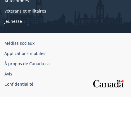
Autochtones
Vétérans et militaires
Jeunesse
Organisation
Médias sociaux
du
Applications mobiles
gouvernement
du
À propos de Canada.ca
Canada
Avis
Confidentialité