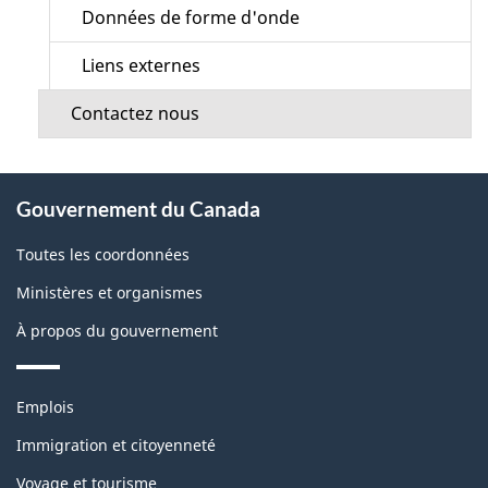
Données de forme d'onde
Liens externes
Contactez nous
À
Gouvernement du Canada
propos
de
Toutes les coordonnées
ce
Ministères et organismes
site
À propos du gouvernement
Thèmes
Emplois
et
sujets
Immigration et citoyenneté
Voyage et tourisme