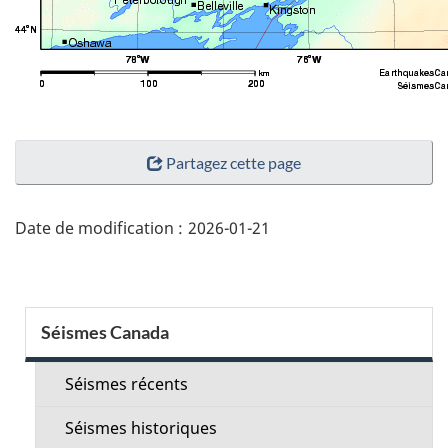
"Détails
Partagez cette page
de
la
page"
Date de modification :
2026-01-21
Menu
Séismes Canada
de
la
Séismes récents
section
Séismes historiques