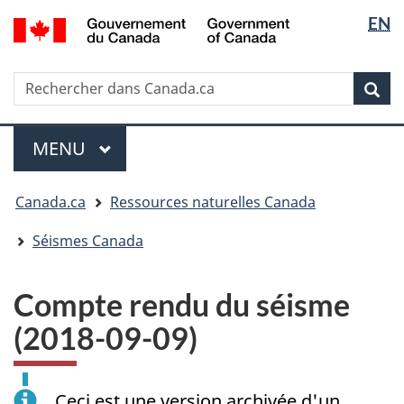
Sélectio
/
EN
Passer
Passer
Passer
Government
de
au
à
à
of
contenu
« Au
la
la
Canada
Rechercher
Rechercher
principal
sujet
version
Rec
langue
dans
du
HTML
Canada.ca
gouvernement »
simplifiée
Menu
MENU
PRINCIPAL
Vous
Canada.ca
Ressources naturelles Canada
êtes
ici
Séismes Canada
:
Compte rendu du séisme
(2018-09-09)
Ceci est une version archivée d'un