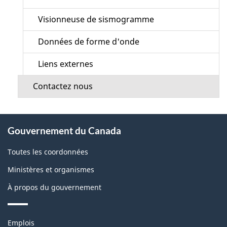
Visionneuse de sismogramme
Données de forme d'onde
Liens externes
Contactez nous
À
Gouvernement du Canada
propos
de
Toutes les coordonnées
ce
Ministères et organismes
site
À propos du gouvernement
Thèmes
Emplois