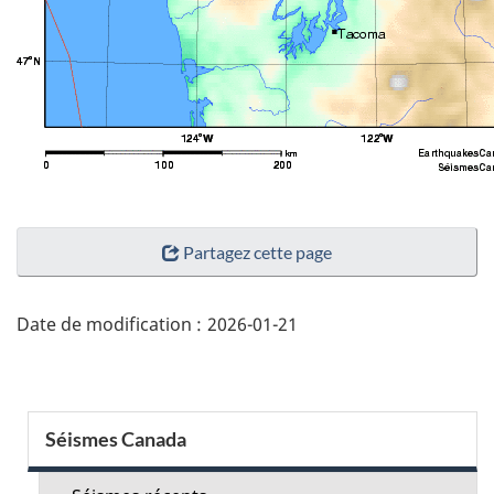
"Détails
Partagez cette page
de
la
page"
Date de modification :
2026-01-21
Menu
Séismes Canada
de
la