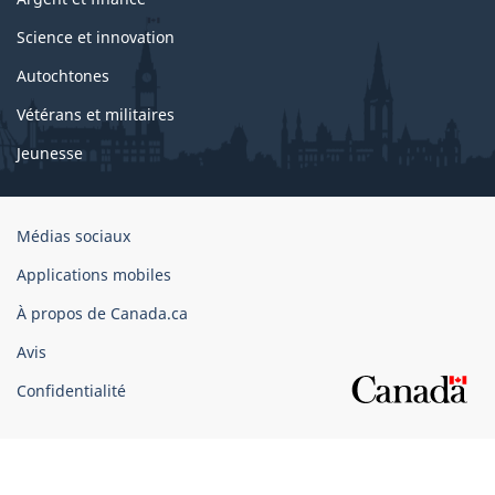
Science et innovation
Autochtones
Vétérans et militaires
Jeunesse
Organisation
Médias sociaux
du
Applications mobiles
gouvernement
du
À propos de Canada.ca
Canada
Avis
Confidentialité