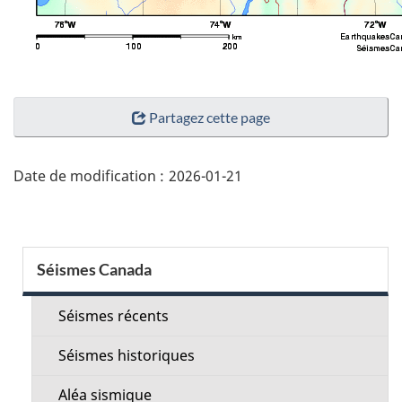
"Détails
Partagez cette page
de
la
page"
Date de modification :
2026-01-21
Menu
Séismes Canada
de
la
Séismes récents
section
Séismes historiques
Aléa sismique