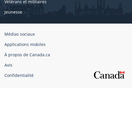
Vétérans et militaires
Jeunesse
Organisation
Médias sociaux
du
Applications mobiles
gouvernement
du
À propos de Canada.ca
Canada
Avis
Confidentialité