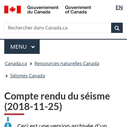
Sélectio
/
EN
Passer
Passer
Passer
Government
de
au
à
à
of
contenu
« Au
la
la
Canada
Rechercher
Rechercher
principal
sujet
version
Rec
langue
dans
du
HTML
Canada.ca
gouvernement »
simplifiée
Menu
MENU
PRINCIPAL
Vous
Canada.ca
Ressources naturelles Canada
êtes
ici
Séismes Canada
:
Compte rendu du séisme
(2018-11-25)
Ceci est une version archivée d'un