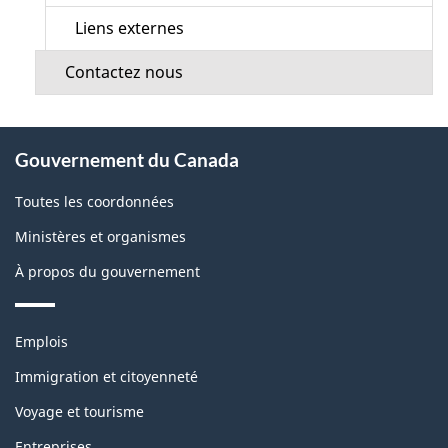
Liens externes
Contactez nous
À
Gouvernement du Canada
propos
de
Toutes les coordonnées
ce
Ministères et organismes
site
À propos du gouvernement
Thèmes
Emplois
et
sujets
Immigration et citoyenneté
Voyage et tourisme
Entreprises