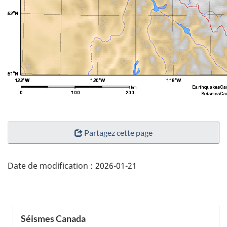
"Détails
Partagez cette page
de
la
page"
Date de modification :
2026-01-21
Menu
Séismes Canada