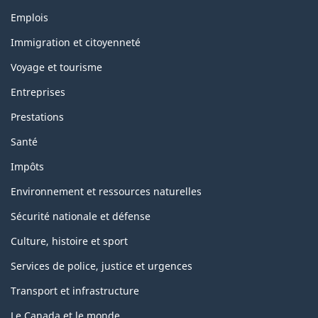
Thèmes
Emplois
et
sujets
Immigration et citoyenneté
Voyage et tourisme
Entreprises
Prestations
Santé
Impôts
Environnement et ressources naturelles
Sécurité nationale et défense
Culture, histoire et sport
Services de police, justice et urgences
Transport et infrastructure
Le Canada et le monde