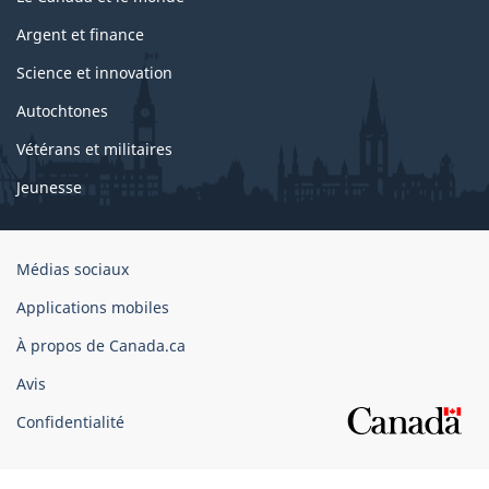
Argent et finance
Science et innovation
Autochtones
Vétérans et militaires
Jeunesse
Organisation
Médias sociaux
du
Applications mobiles
gouvernement
du
À propos de Canada.ca
Canada
Avis
Confidentialité