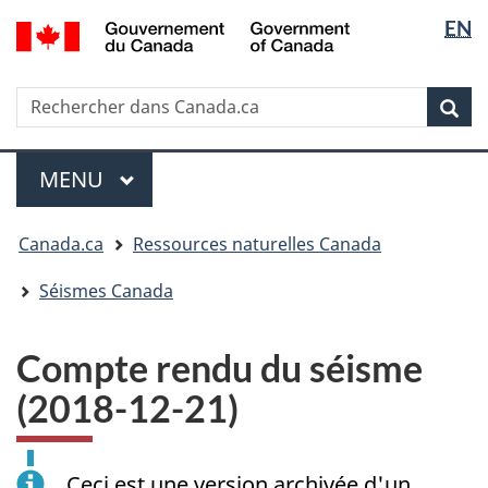
Sélectio
/
EN
Passer
Passer
Passer
Government
de
au
à
à
of
contenu
« Au
la
la
Canada
Rechercher
Rechercher
principal
sujet
version
Rec
langue
dans
du
HTML
Canada.ca
gouvernement »
simplifiée
Menu
MENU
PRINCIPAL
Vous
Canada.ca
Ressources naturelles Canada
êtes
ici
Séismes Canada
:
Compte rendu du séisme
(2018-12-21)
Ceci est une version archivée d'un