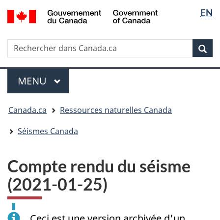
Sélectio
/
EN
Passer
Passer
Passer
Government
de
au
à
à
of
contenu
« Au
la
la
Canada
Rechercher
Rechercher
principal
sujet
version
Rec
langue
dans
du
HTML
Canada.ca
gouvernement »
simplifiée
Menu
MENU
PRINCIPAL
Vous
Canada.ca
Ressources naturelles Canada
êtes
ici
Séismes Canada
:
Compte rendu du séisme
(2021-01-25)
Ceci est une version archivée d'un