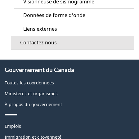
Visionneuse de sismogramme
Données de forme d'onde
Liens externes
Contactez nous
À
Gouvernement du Canada
propos
de
Toutes les coordonnées
ce
Ministères et organismes
site
À propos du gouvernement
Thèmes
Emplois
et
sujets
Immigration et citoyenneté