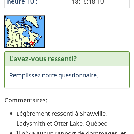
heure TU :
18:16:18
TU
L'avez-vous ressenti?
Remplissez notre questionnaire.
Commentaires:
Légèrement ressenti à Shawville,
Ladysmith et Otter Lake, Québec
Il n'y a aucun rapport de dommages, et