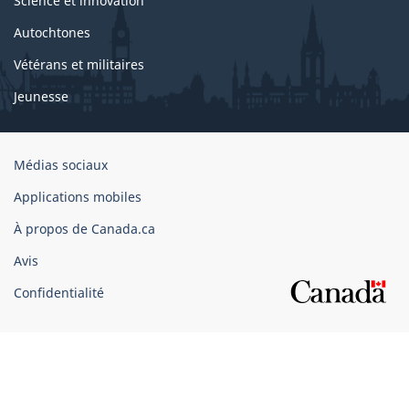
Science et innovation
Autochtones
Vétérans et militaires
Jeunesse
Organisation
Médias sociaux
du
Applications mobiles
gouvernement
du
À propos de Canada.ca
Canada
Avis
Confidentialité