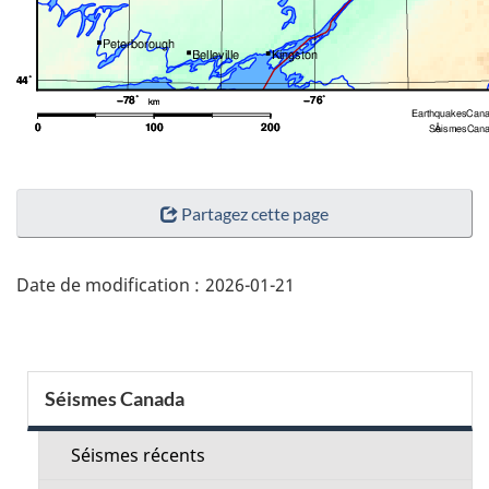
"Détails
Partagez cette page
de
la
page"
Date de modification :
2026-01-21
Menu
Séismes Canada
de
la
Séismes récents
section