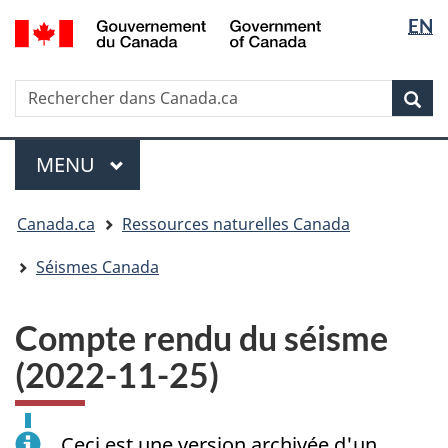
Sélectio
/
EN
Passer
Passer
Passer
Government
de
au
à
à
of
contenu
« Au
la
la
Canada
Rechercher
Rechercher
principal
sujet
version
Rec
langue
dans
du
HTML
Canada.ca
gouvernement »
simplifiée
Menu
MENU
PRINCIPAL
Vous
Canada.ca
Ressources naturelles Canada
êtes
ici
Séismes Canada
:
Compte rendu du séisme
(2022-11-25)
Ceci est une version archivée d'un