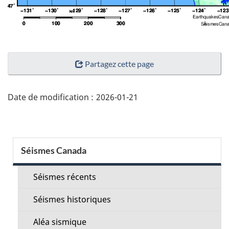
"Détails
Partagez cette page
de
la
page"
Date de modification :
2026-01-21
Menu
Séismes Canada
de
la
Séismes récents
section
Séismes historiques
Aléa sismique