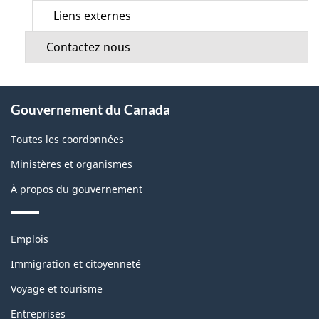
Liens externes
Contactez nous
À
Gouvernement du Canada
propos
de
Toutes les coordonnées
ce
Ministères et organismes
site
À propos du gouvernement
Thèmes
Emplois
et
sujets
Immigration et citoyenneté
Voyage et tourisme
Entreprises