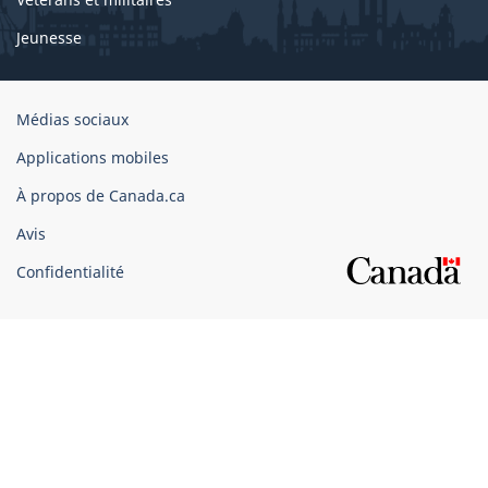
Jeunesse
Organisation
Médias sociaux
du
Applications mobiles
gouvernement
du
À propos de Canada.ca
Canada
Avis
Confidentialité