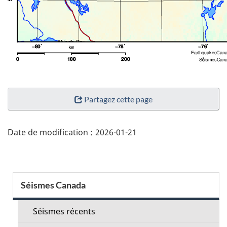
"Détails
Partagez cette page
de
la
page"
Date de modification :
2026-01-21
Menu
Séismes Canada
de
la
Séismes récents
section