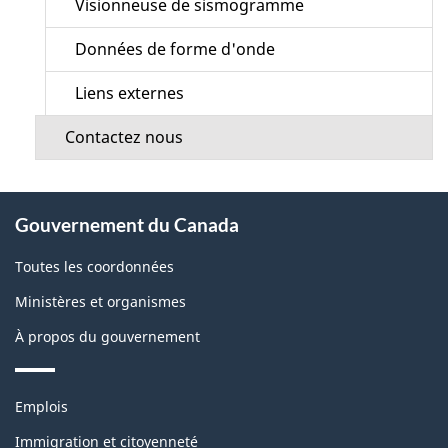
Visionneuse de sismogramme
Données de forme d'onde
Liens externes
Contactez nous
À
Gouvernement du Canada
propos
de
Toutes les coordonnées
ce
Ministères et organismes
site
À propos du gouvernement
Thèmes
Emplois
et
sujets
Immigration et citoyenneté