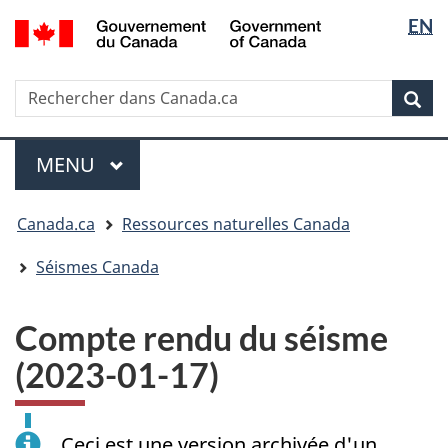
Sélectio
/
EN
Passer
Passer
Passer
Government
de
au
à
à
of
contenu
« Au
la
la
Canada
Rechercher
Rechercher
principal
sujet
version
Rec
langue
dans
du
HTML
Canada.ca
gouvernement »
simplifiée
Menu
MENU
PRINCIPAL
Vous
Canada.ca
Ressources naturelles Canada
êtes
ici
Séismes Canada
:
Compte rendu du séisme
(2023-01-17)
Ceci est une version archivée d'un