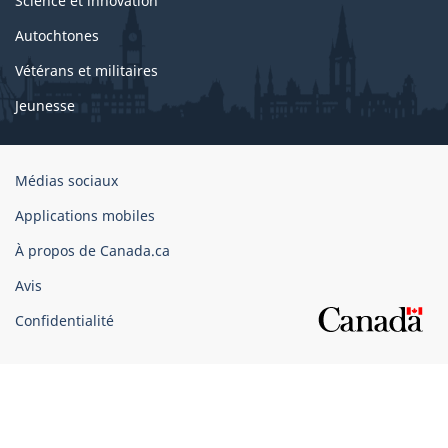
Science et innovation
Autochtones
Vétérans et militaires
Jeunesse
Organisation
Médias sociaux
du
Applications mobiles
gouvernement
du
À propos de Canada.ca
Canada
Avis
Confidentialité