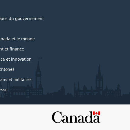
opos du gouvernement
anada et le monde
nt et finance
nce et innovation
chtones
ans et militaires
esse