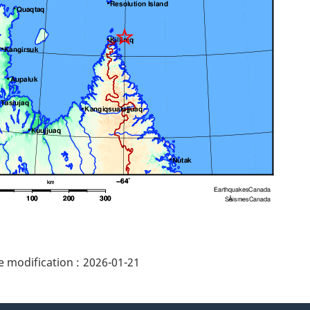
ails
 modification :
2026-01-21
e"