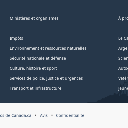
Ministères et organismes
À pr
Impôts
Le C
Environnement et ressources naturelles
Arge
Sécurité nationale et défense
Scie
Culture, histoire et sport
Auto
Services de police, justice et urgences
Vétér
Transport et infrastructure
Jeun
os de Canada.ca
Avis
Confidentialité