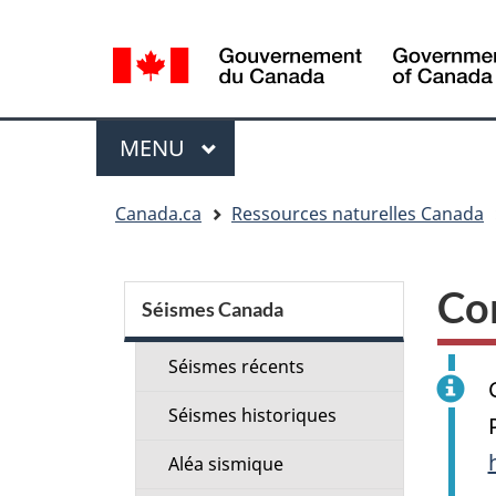
Sélection
de
la
langue
Menu
MENU
PRINCIPAL
Vous
Canada.ca
Ressources naturelles Canada
êtes
ici
Menu
:
Co
de
Séismes Canada
la
Séismes récents
section
Séismes historiques
Aléa sismique