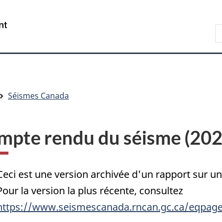
Passer
Passer
Passer
au
à
à
/
R
contenu
« Au
la
Government
d
principal
sujet
version
of
C
du
HTML
Canada
gouvernement »
simplifiée
Séismes Canada
mpte rendu du séisme (20
Ceci est une version archivée d'un rapport sur 
Pour la version la plus récente, consultez
https://www.seismescanada.rncan.gc.ca/eqpage