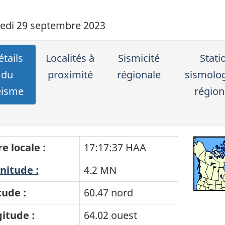
edi 29 septembre 2023
tails
Localités à
Sismicité
Stati
du
proximité
régionale
sismolo
éisme
région
e locale :
17:17:37 HAA
itude :
4.2 MN
tude :
60.47 nord
itude :
64.02 ouest