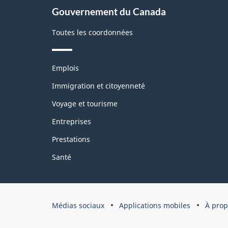
À
Gouvernement du Canada
propos
de
Toutes les coordonnées
ce
site
Thèmes
Emplois
et
sujets
Immigration et citoyenneté
Voyage et tourisme
Entreprises
Prestations
Santé
Organisation
Médias sociaux
Applications mobiles
À prop
du
gouvernement