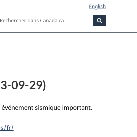
English
Rechercher
echercher
Rechercher
ans
anada.ca
23-09-29)
un événement sismique important.
s/fr/