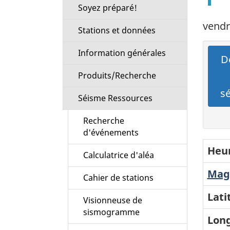
Soyez préparé!
vendr
Stations et données
Information générales
Dé
Produits/Recherche
s
Séisme Ressources
Recherche
d'événements
Heur
Calculatrice d'aléa
Magn
Cahier de stations
Lati
Visionneuse de
sismogramme
Long