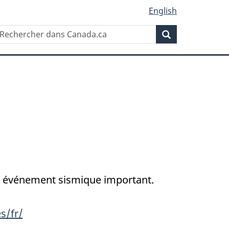
English
Rechercher
echercher
Rechercher
ans
anada.ca
un événement sismique important.
s/fr/