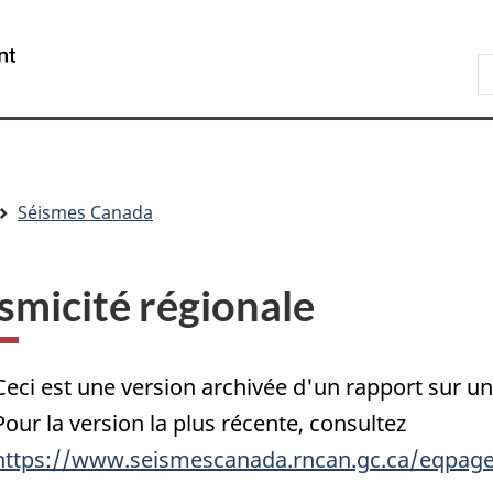
Passer
Passer
Passer
au
à
à
/
R
contenu
« Au
la
Government
d
principal
sujet
version
of
C
du
HTML
Canada
gouvernement »
simplifiée
Séismes Canada
smicité régionale
Ceci est une version archivée d'un rapport sur 
Pour la version la plus récente, consultez
https://www.seismescanada.rncan.gc.ca/eqpage