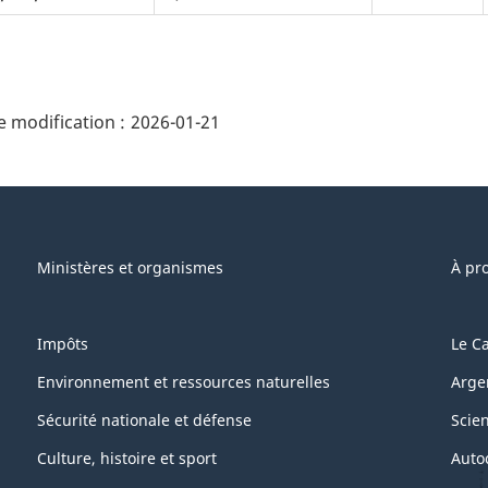
ails
 modification :
2026-01-21
e"
Ministères et organismes
À pr
Impôts
Le C
Environnement et ressources naturelles
Arge
Sécurité nationale et défense
Scie
Culture, histoire et sport
Auto