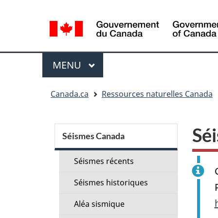
Sélection
de
la
langue
Menu
MENU
PRINCIPAL
Vous
Canada.ca
Ressources naturelles Canada
êtes
ici
Menu
:
Séi
de
Séismes Canada
la
Séismes récents
section
Séismes historiques
Aléa sismique