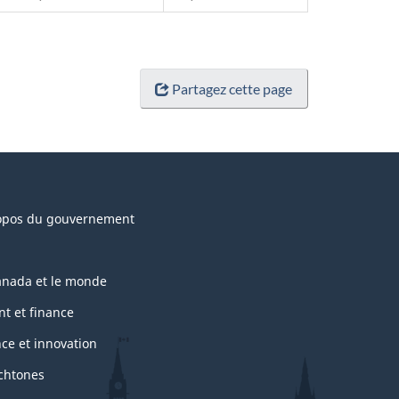
Partagez cette page
opos du gouvernement
anada et le monde
nt et finance
nce et innovation
chtones