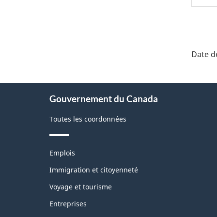
"Dét
de
Date de
la
pag
À
Gouvernement du Canada
propos
de
Toutes les coordonnées
ce
site
Thèmes
Emplois
et
sujets
Immigration et citoyenneté
Voyage et tourisme
Entreprises