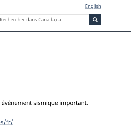
English
Rechercher
echercher
Rechercher
ans
anada.ca
un événement sismique important.
s/fr/