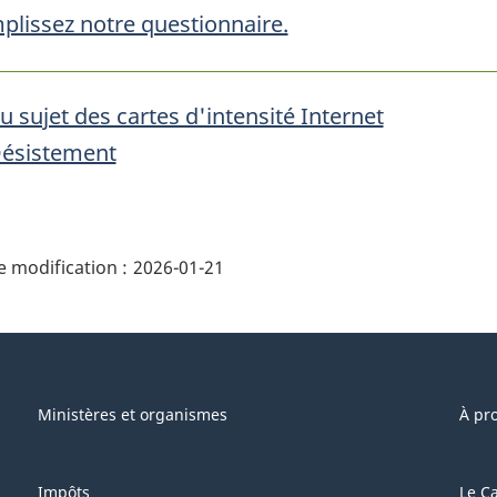
plissez notre questionnaire.
u sujet des cartes d'intensité Internet
ésistement
ails
 modification :
2026-01-21
e"
Ministères et organismes
À pr
Impôts
Le C