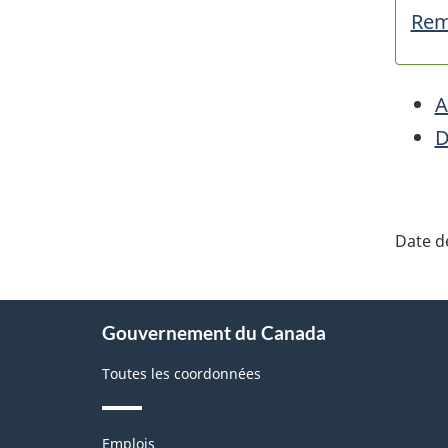
Rem
A
D
"Dét
de
Date de
la
pag
À
Gouvernement du Canada
propos
de
Toutes les coordonnées
ce
site
Thèmes
Emplois