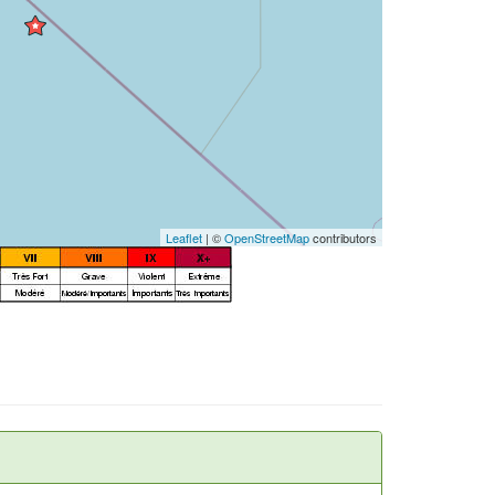
Leaflet
| ©
OpenStreetMap
contributors