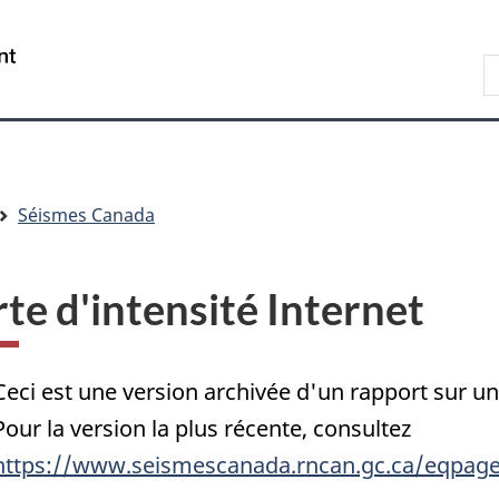
Passer
Passer
Passer
au
à
à
/
R
contenu
« Au
la
Government
d
principal
sujet
version
of
C
du
HTML
Canada
gouvernement »
simplifiée
Séismes Canada
te d'intensité Internet
Ceci est une version archivée d'un rapport sur 
Pour la version la plus récente, consultez
https://www.seismescanada.rncan.gc.ca/eqpage