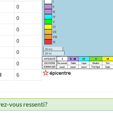
I
0
II
III
IV
0
V
VI
0
VII
VIII
0
IX
30 km
0
20 mi
0
l
6
vez-vous ressenti?