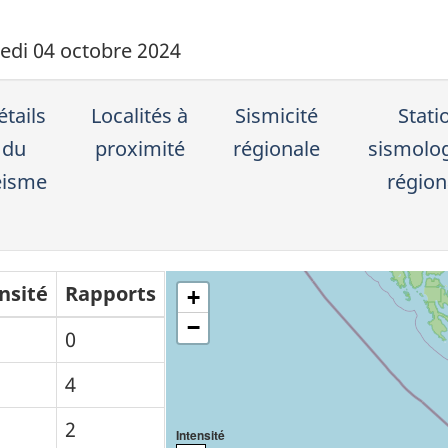
edi 04 octobre 2024
tails
Localités à
Sismicité
Stati
du
proximité
régionale
sismolo
éisme
région
nsité
Rapports
+
−
0
4
2
Intensité