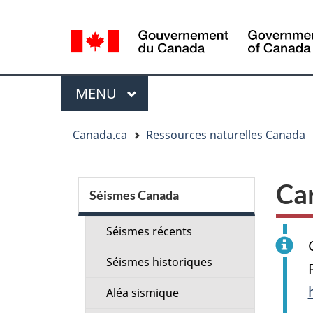
Sélection
de
la
langue
Menu
MENU
PRINCIPAL
Vous
Canada.ca
Ressources naturelles Canada
êtes
ici
Menu
:
Car
de
Séismes Canada
la
Séismes récents
section
Séismes historiques
Aléa sismique