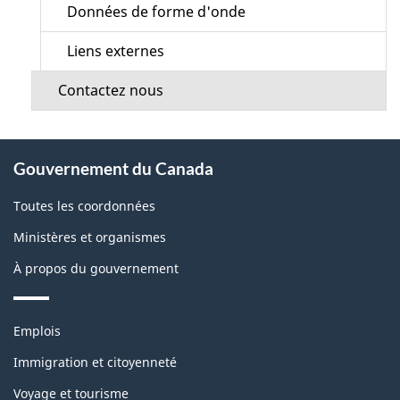
Données de forme d'onde
Liens externes
Contactez nous
À
Gouvernement du Canada
propos
de
Toutes les coordonnées
ce
Ministères et organismes
site
À propos du gouvernement
Thèmes
Emplois
et
sujets
Immigration et citoyenneté
Voyage et tourisme