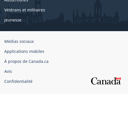
Vétérans et militaires
Jeunesse
Organisation
Médias sociaux
du
Applications mobiles
gouvernement
du
À propos de Canada.ca
Canada
Avis
Confidentialité