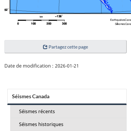
"Détails
Partagez cette page
de
la
page"
Date de modification :
2026-01-21
Menu
Séismes Canada
de
la
Séismes récents
section
Séismes historiques