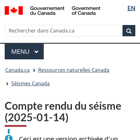
Sélectio
/
EN
Passer
Passer
Passer
Government
de
au
à
à
of
contenu
« Au
la
la
Canada
Rechercher
Rechercher
principal
sujet
version
Rec
langue
dans
du
HTML
Canada.ca
gouvernement »
simplifiée
Menu
MENU
PRINCIPAL
Vous
Canada.ca
Ressources naturelles Canada
êtes
ici
Séismes Canada
:
Compte rendu du séisme
(2025-01-14)
Ceci est une version archivée d'un