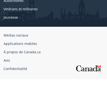
Autochtones
Vétérans et militaires
Jeunesse
Organisation
Médias sociaux
du
Applications mobiles
gouvernement
du
À propos de Canada.ca
Canada
Avis
Confidentialité