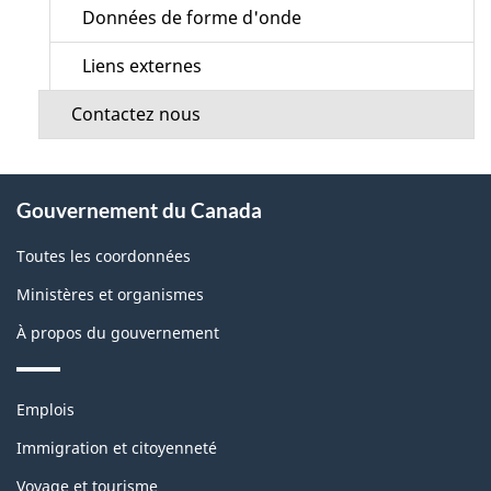
Données de forme d'onde
Liens externes
Contactez nous
À
Gouvernement du Canada
propos
de
Toutes les coordonnées
ce
Ministères et organismes
site
À propos du gouvernement
Thèmes
Emplois
et
sujets
Immigration et citoyenneté
Voyage et tourisme