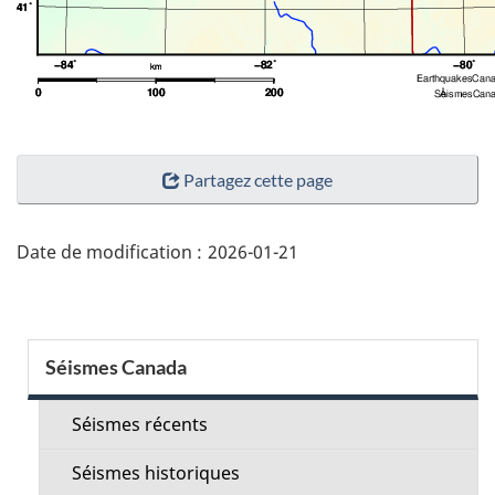
"Détails
Partagez cette page
de
la
page"
Date de modification :
2026-01-21
Menu
Séismes Canada
de
la
Séismes récents
section
Séismes historiques