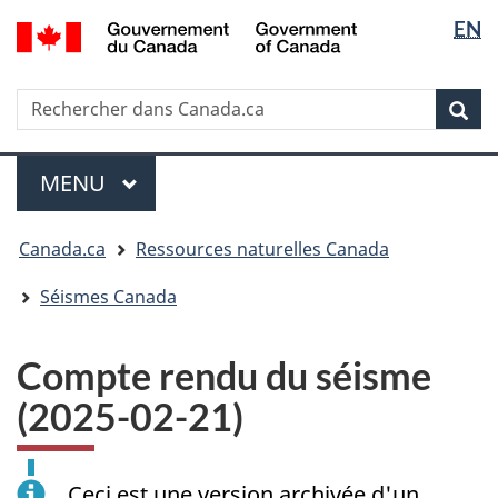
Sélectio
/
EN
Passer
Passer
Passer
Government
de
au
à
à
of
contenu
« Au
la
la
Canada
Rechercher
Rechercher
principal
sujet
version
Rec
langue
dans
du
HTML
Canada.ca
gouvernement »
simplifiée
Menu
MENU
PRINCIPAL
Vous
Canada.ca
Ressources naturelles Canada
êtes
ici
Séismes Canada
:
Compte rendu du séisme
(2025-02-21)
Ceci est une version archivée d'un