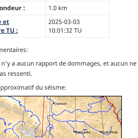
ondeur :
1.0 km
 et
2025-03-03
e TU :
10:01:32
TU
entaires:
l n'y a aucun rapport de dommages, et aucun ne 
as ressenti.
approximatif du séisme: