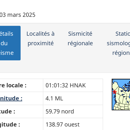
 03 mars 2025
tails
Localités à
Sismicité
Stati
du
proximité
régionale
sismolo
éisme
région
e locale :
01:01:32 HNAK
itude :
4.1 ML
tude :
59.79 nord
itude :
138.97 ouest