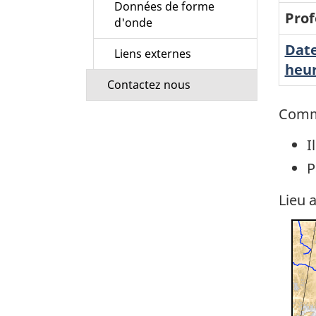
Données de forme
Prof
d'onde
Date
Liens externes
heur
Contactez nous
Comm
I
P
Lieu 