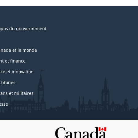
opos du gouvernement
anada et le monde
nt et finance
nce et innovation
chtones
ans et militaires
esse