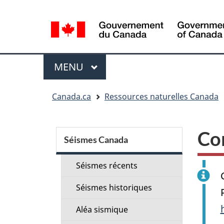
Sélection
de
la
langue
Menu
MENU
PRINCIPAL
Vous
Canada.ca
Ressources naturelles Canada
êtes
ici
Menu
:
Co
de
Séismes Canada
la
Séismes récents
section
Séismes historiques
Aléa sismique