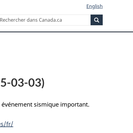
English
Rechercher
echercher
Rechercher
ans
anada.ca
25-03-03)
un événement sismique important.
s/fr/