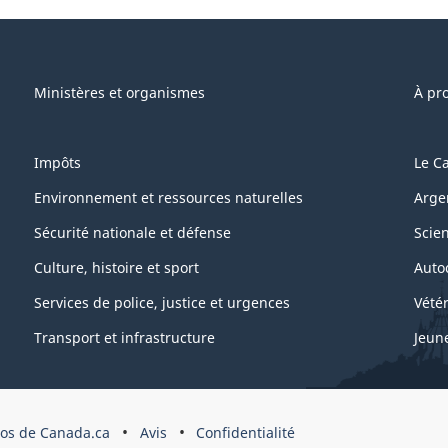
e"
Ministères et organismes
À pr
Impôts
Le C
Environnement et ressources naturelles
Arge
Sécurité nationale et défense
Scie
Culture, histoire et sport
Auto
Services de police, justice et urgences
Vétér
Transport et infrastructure
Jeun
os de Canada.ca
Avis
Confidentialité