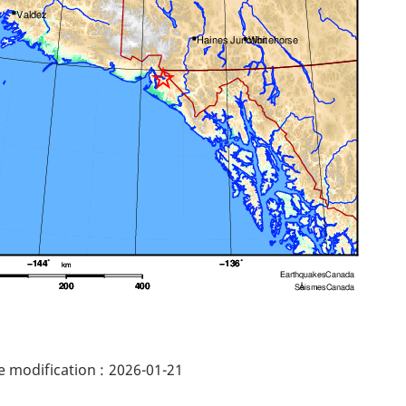
ails
 modification :
2026-01-21