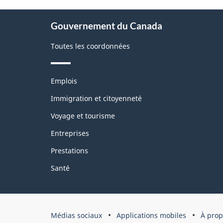
pag
À
Gouvernement du Canada
propos
de
Toutes les coordonnées
ce
site
Thèmes
Emplois
et
sujets
Immigration et citoyenneté
Voyage et tourisme
Entreprises
Prestations
Santé
Organisation
Médias sociaux
Applications mobiles
À prop