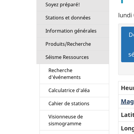
Soyez préparé!
lundi
Stations et données
Information générales
Dé
Produits/Recherche
s
Séisme Ressources
Recherche
d'événements
Heur
Calculatrice d'aléa
Magn
Cahier de stations
Lati
Visionneuse de
sismogramme
Long