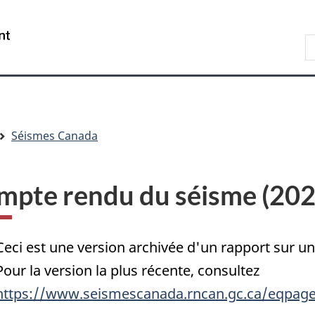
Passer
Passer
Passer
au
à
à
/
R
contenu
« Au
la
Government
d
principal
sujet
version
of
C
du
HTML
Canada
gouvernement »
simplifiée
Séismes Canada
mpte rendu du séisme (20
Ceci est une version archivée d'un rapport sur 
Pour la version la plus récente, consultez
https://www.seismescanada.rncan.gc.ca/eqpage