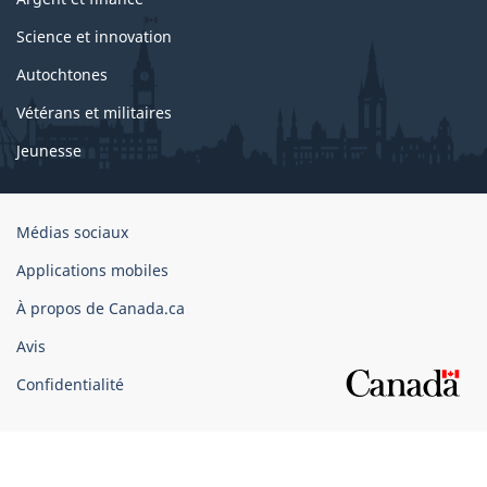
Science et innovation
Autochtones
Vétérans et militaires
Jeunesse
Organisation
Médias sociaux
du
Applications mobiles
gouvernement
du
À propos de Canada.ca
Canada
Avis
Confidentialité