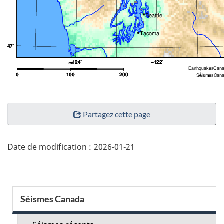
"Détails
Partagez cette page
de
la
page"
Date de modification :
2026-01-21
Menu
Séismes Canada
de
la