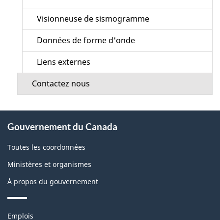
Visionneuse de sismogramme
Données de forme d'onde
Liens externes
Contactez nous
À
Gouvernement du Canada
propos
de
Toutes les coordonnées
ce
Ministères et organismes
site
À propos du gouvernement
Thèmes
Emplois