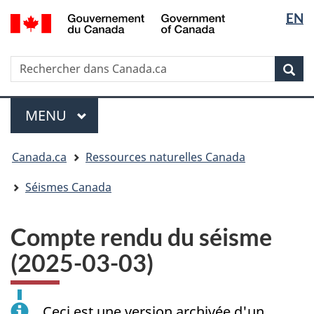
Sélectio
/
EN
Passer
Passer
Passer
Government
de
au
à
à
of
contenu
« Au
la
la
Canada
Rechercher
Rechercher
principal
sujet
version
Rec
langue
dans
du
HTML
Canada.ca
gouvernement »
simplifiée
Menu
MENU
PRINCIPAL
Vous
Canada.ca
Ressources naturelles Canada
êtes
ici
Séismes Canada
:
Compte rendu du séisme
(2025-03-03)
Ceci est une version archivée d'un