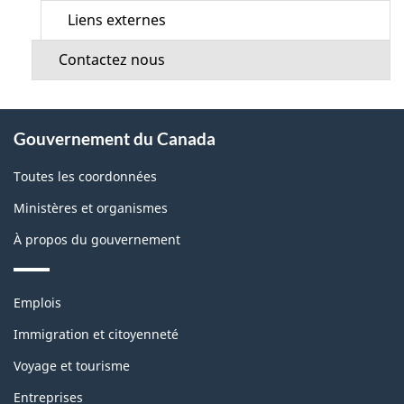
Liens externes
Contactez nous
À
Gouvernement du Canada
propos
de
Toutes les coordonnées
ce
Ministères et organismes
site
À propos du gouvernement
Thèmes
Emplois
et
sujets
Immigration et citoyenneté
Voyage et tourisme
Entreprises