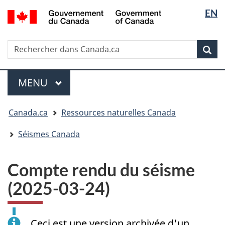
Sélectio
/
EN
Passer
Passer
Passer
Government
de
au
à
à
of
contenu
« Au
la
la
Canada
Rechercher
Rechercher
principal
sujet
version
Rec
langue
dans
du
HTML
Canada.ca
gouvernement »
simplifiée
Menu
MENU
PRINCIPAL
Vous
Canada.ca
Ressources naturelles Canada
êtes
ici
Séismes Canada
:
Compte rendu du séisme
(2025-03-24)
Ceci est une version archivée d'un