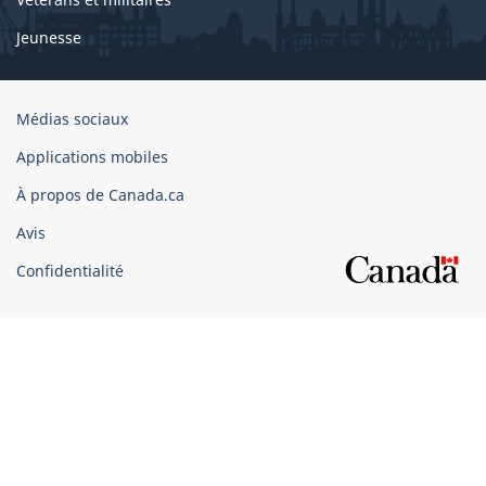
Jeunesse
Organisation
Médias sociaux
du
Applications mobiles
gouvernement
du
À propos de Canada.ca
Canada
Avis
Confidentialité