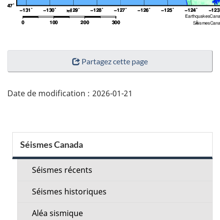
"Détails
Partagez cette page
de
la
page"
Date de modification :
2026-01-21
Menu
Séismes Canada
de
la
Séismes récents
section
Séismes historiques
Aléa sismique