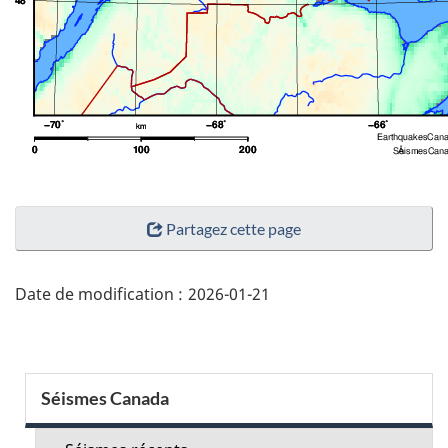
"Détails
Partagez cette page
de
la
page"
Date de modification :
2026-01-21
Menu
Séismes Canada
de
la