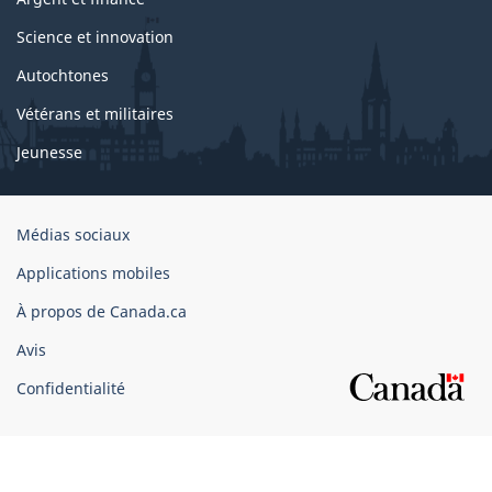
Science et innovation
Autochtones
Vétérans et militaires
Jeunesse
Organisation
Médias sociaux
du
Applications mobiles
gouvernement
du
À propos de Canada.ca
Canada
Avis
Confidentialité