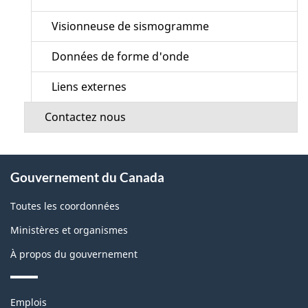
Visionneuse de sismogramme
Données de forme d'onde
Liens externes
Contactez nous
À
Gouvernement du Canada
propos
de
Toutes les coordonnées
ce
Ministères et organismes
site
À propos du gouvernement
Thèmes
Emplois