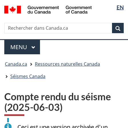
Sélectio
/
EN
Passer
Passer
Passer
Government
de
au
à
à
of
contenu
« Au
la
la
Canada
Rechercher
Rechercher
principal
sujet
version
Rec
langue
dans
du
HTML
Canada.ca
gouvernement »
simplifiée
Menu
MENU
PRINCIPAL
Vous
Canada.ca
Ressources naturelles Canada
êtes
ici
Séismes Canada
:
Compte rendu du séisme
(2025-06-03)
Ceci est une version archivée d'un