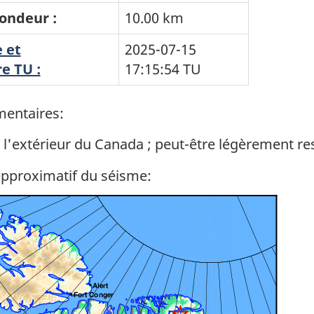
ondeur :
10.00 km
 et
2025-07-15
e TU :
17:15:54
TU
entaires:
 l'extérieur du Canada ; peut-être légèrement re
approximatif du séisme: