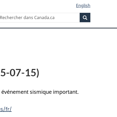
English
Rechercher
echercher
Rechercher
ans
anada.ca
25-07-15)
un événement sismique important.
s/fr/