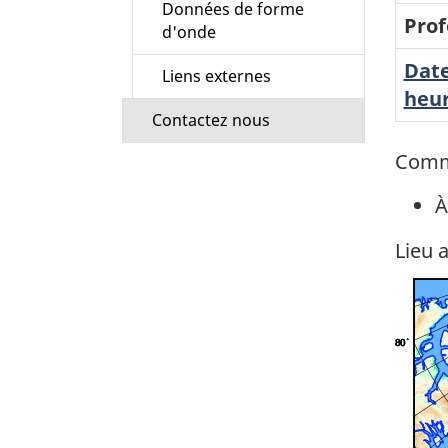
Données de forme
Prof
d'onde
Date
Liens externes
heur
Contactez nous
Comm
À
Lieu 