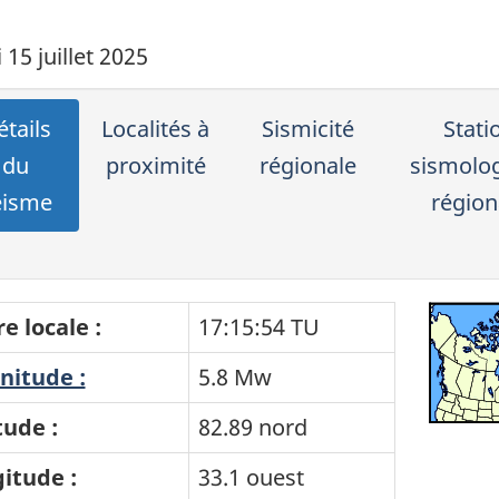
15 juillet 2025
tails
Localités à
Sismicité
Stati
du
proximité
régionale
sismolo
éisme
région
e locale :
17:15:54 TU
itude :
5.8 Mw
tude :
82.89 nord
itude :
33.1 ouest