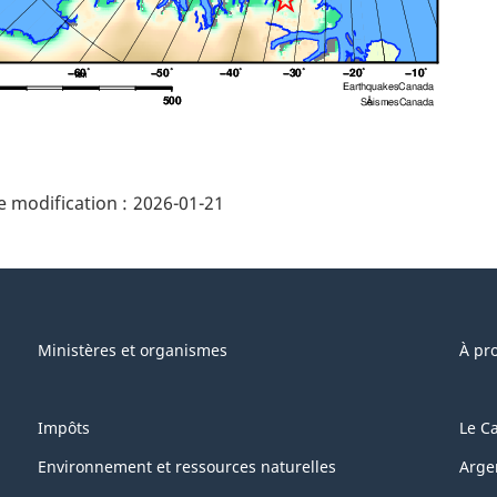
ails
 modification :
2026-01-21
e"
Ministères et organismes
À pr
Impôts
Le C
Environnement et ressources naturelles
Arge