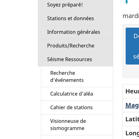
Soyez préparé!
mardi 
Stations et données
Information générales
Dé
Produits/Recherche
s
Séisme Ressources
Recherche
d'événements
Heur
Calculatrice d'aléa
Magn
Cahier de stations
Lati
Visionneuse de
sismogramme
Long