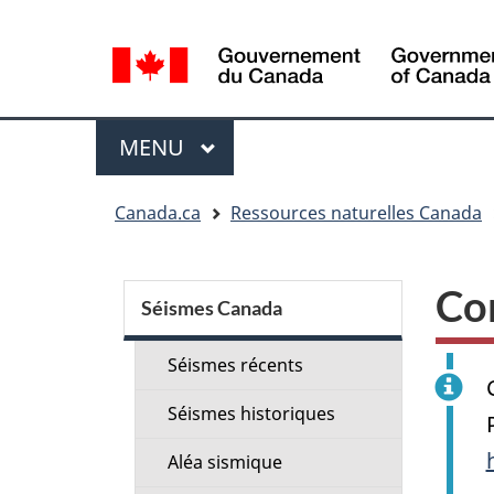
Sélection
de
la
langue
Menu
MENU
PRINCIPAL
Vous
Canada.ca
Ressources naturelles Canada
êtes
ici
Menu
:
Co
de
Séismes Canada
la
Séismes récents
section
Séismes historiques
Aléa sismique