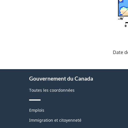
"Dét
de
Date de
la
pag
À
Gouvernement du Canada
propos
de
Toutes les coordonnées
ce
site
Thèmes
Emplois
et
sujets
Immigration et citoyenneté