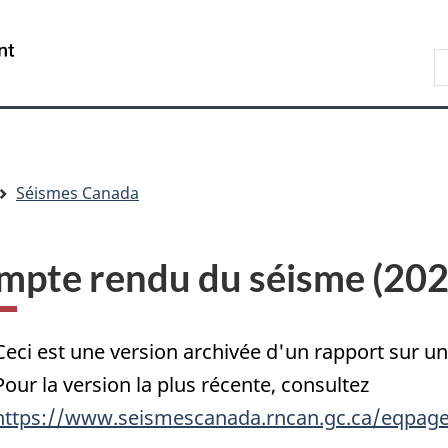
Passer
Passer
Passer
au
à
à
/
R
contenu
« Au
la
Government
d
principal
sujet
version
of
C
du
HTML
Canada
gouvernement »
simplifiée
Séismes Canada
mpte rendu du séisme (20
Ceci est une version archivée d'un rapport sur 
Pour la version la plus récente, consultez
https://www.seismescanada.rncan.gc.ca/eqpage