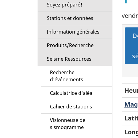
Soyez préparé!
vendre
Stations et données
Information générales
Dé
Produits/Recherche
s
Séisme Ressources
Recherche
d'événements
Heur
Calculatrice d'aléa
Magn
Cahier de stations
Lati
Visionneuse de
sismogramme
Long