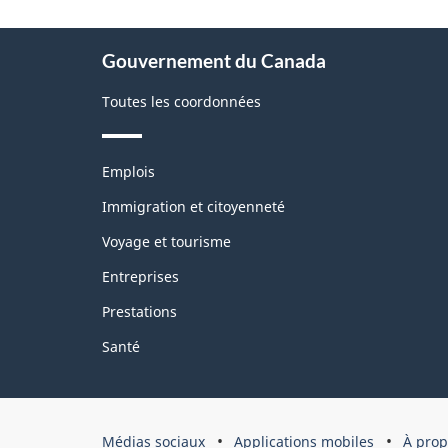
la
pag
À
Gouvernement du Canada
propos
de
Toutes les coordonnées
ce
site
Thèmes
Emplois
et
sujets
Immigration et citoyenneté
Voyage et tourisme
Entreprises
Prestations
Santé
Organisation
Médias sociaux
Applications mobiles
À prop