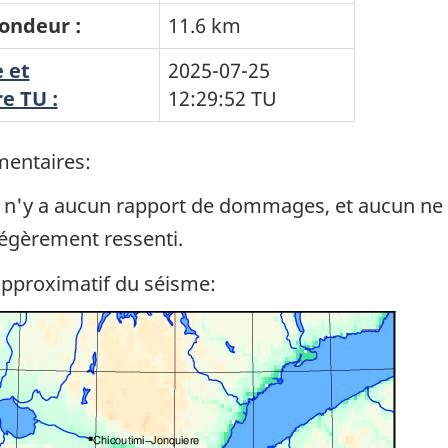
ondeur :
11.6 km
 et
2025-07-25
e TU :
12:29:52
TU
entaires:
l n'y a aucun rapport de dommages, et aucun ne 
égèrement ressenti.
approximatif du séisme: