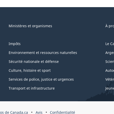
e"
Ministères et organismes
À pr
Impôts
Le C
Environnement et ressources naturelles
Arge
Sécurité nationale et défense
Scie
Culture, histoire et sport
Auto
Services de police, justice et urgences
Vétér
Transport et infrastructure
Jeun
os de Canada.ca
Avis
Confidentialité