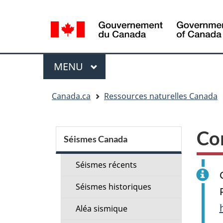
Sélection
de
la
langue
Menu
MENU
PRINCIPAL
Vous
Canada.ca
Ressources naturelles Canada
êtes
ici
Menu
:
Co
de
Séismes Canada
la
Séismes récents
section
Séismes historiques
Aléa sismique