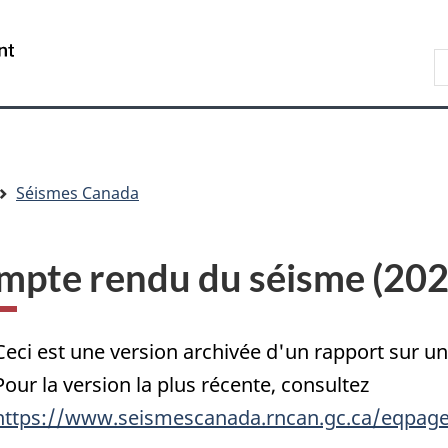
Passer
Passer
Passer
au
à
à
/
R
contenu
« Au
la
Government
d
principal
sujet
version
of
C
du
HTML
Canada
gouvernement »
simplifiée
Séismes Canada
mpte rendu du séisme (20
Ceci est une version archivée d'un rapport sur 
Pour la version la plus récente, consultez
https://www.seismescanada.rncan.gc.ca/eqpage