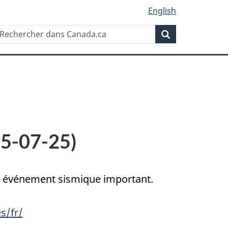
English
Rechercher
echercher
Rechercher
ans
anada.ca
25-07-25)
un événement sismique important.
s/fr/