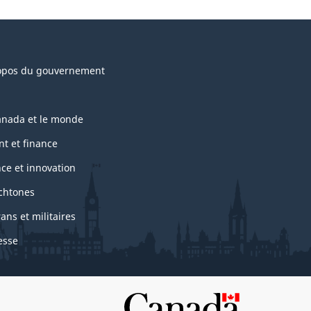
opos du gouvernement
anada et le monde
nt et finance
nce et innovation
chtones
ans et militaires
esse