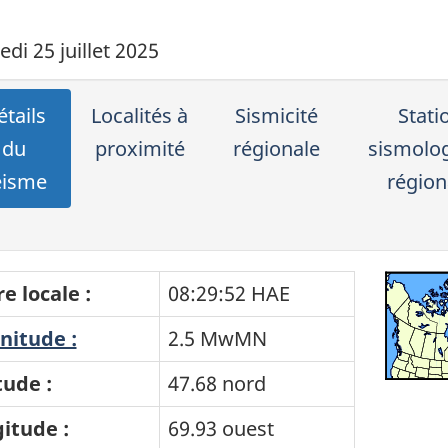
di 25 juillet 2025
tails
Localités à
Sismicité
Stati
du
proximité
régionale
sismolo
éisme
région
e locale :
08:29:52 HAE
itude :
2.5 MwMN
tude :
47.68 nord
itude :
69.93 ouest