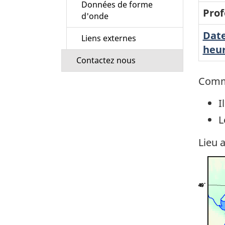
Données de forme
Prof
d'onde
Date
Liens externes
heur
Contactez nous
Comm
I
L
Lieu 