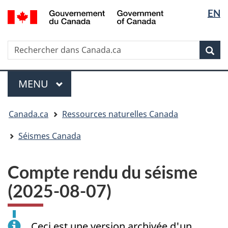
Sélectio
/
EN
Passer
Passer
Passer
Government
de
au
à
à
of
contenu
« Au
la
la
Canada
Rechercher
Rechercher
principal
sujet
version
Rec
langue
dans
du
HTML
Canada.ca
gouvernement »
simplifiée
Menu
MENU
PRINCIPAL
Vous
Canada.ca
Ressources naturelles Canada
êtes
ici
Séismes Canada
:
Compte rendu du séisme
(2025-08-07)
Ceci est une version archivée d'un