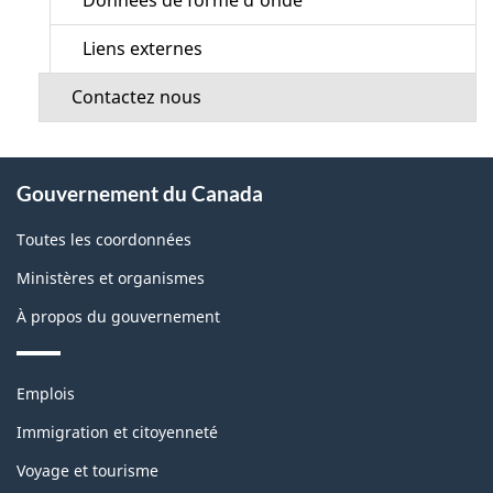
Données de forme d'onde
Liens externes
Contactez nous
À
Gouvernement du Canada
propos
de
Toutes les coordonnées
ce
Ministères et organismes
site
À propos du gouvernement
Thèmes
Emplois
et
sujets
Immigration et citoyenneté
Voyage et tourisme