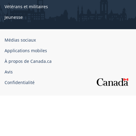
Vétérans et militaires
Jeunesse
Organisation
Médias sociaux
du
Applications mobiles
gouvernement
du
À propos de Canada.ca
Canada
Avis
Confidentialité