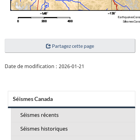
"Détails
Partagez cette page
de
la
page"
Date de modification :
2026-01-21
Menu
Séismes Canada
de
la
Séismes récents
section
Séismes historiques