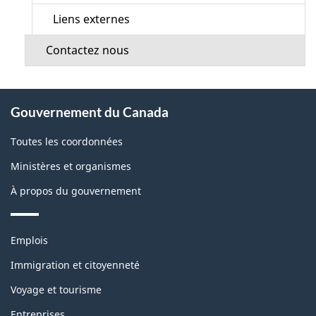
Liens externes
Contactez nous
À
Gouvernement du Canada
propos
de
Toutes les coordonnées
ce
Ministères et organismes
site
À propos du gouvernement
Thèmes
Emplois
et
sujets
Immigration et citoyenneté
Voyage et tourisme
Entreprises