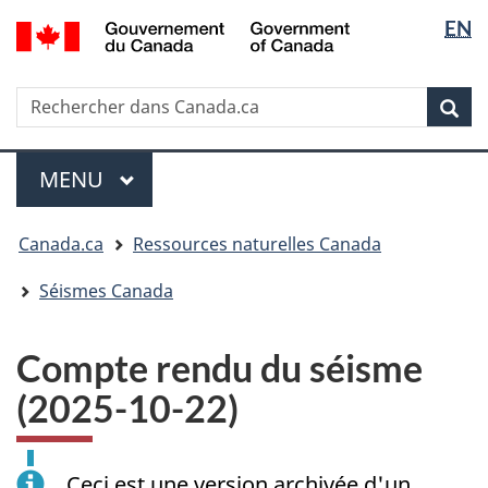
Sélectio
/
EN
Passer
Passer
Passer
Government
de
au
à
à
of
contenu
« Au
la
la
Canada
Rechercher
Rechercher
principal
sujet
version
Rec
langue
dans
du
HTML
Canada.ca
gouvernement »
simplifiée
Menu
MENU
PRINCIPAL
Vous
Canada.ca
Ressources naturelles Canada
êtes
ici
Séismes Canada
:
Compte rendu du séisme
(2025-10-22)
Ceci est une version archivée d'un