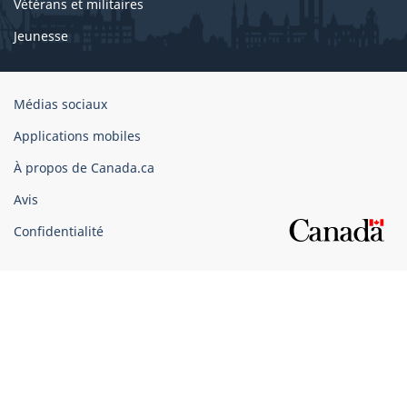
Vétérans et militaires
Jeunesse
Organisation
Médias sociaux
du
Applications mobiles
gouvernement
du
À propos de Canada.ca
Canada
Avis
Confidentialité