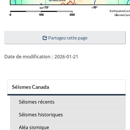
"Détails
Partagez cette page
de
la
page"
Date de modification :
2026-01-21
Menu
Séismes Canada
de
la
Séismes récents
section
Séismes historiques
Aléa sismique