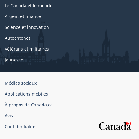
Le Canada et le monde
Argent et finance
Science et innovation
Autochtones
Vétérans et militaires
Jeunesse
Organisation
Médias sociaux
du
Applications mobiles
gouvernement
du
À propos de Canada.ca
Canada
Avis
Confidentialité