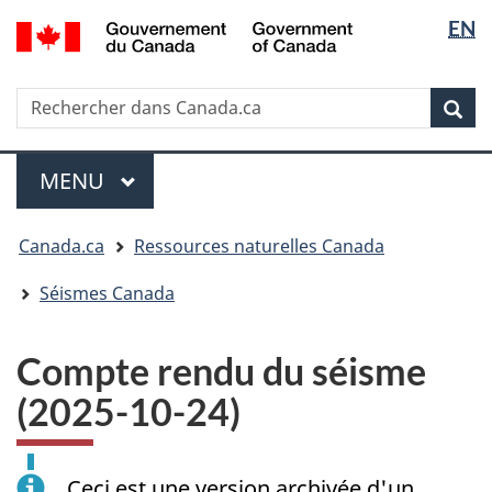
Sélectio
/
EN
Passer
Passer
Passer
Government
de
au
à
à
of
contenu
« Au
la
la
Canada
Rechercher
Rechercher
principal
sujet
version
Rec
langue
dans
du
HTML
Canada.ca
gouvernement »
simplifiée
Menu
MENU
PRINCIPAL
Vous
Canada.ca
Ressources naturelles Canada
êtes
ici
Séismes Canada
:
Compte rendu du séisme
(2025-10-24)
Ceci est une version archivée d'un