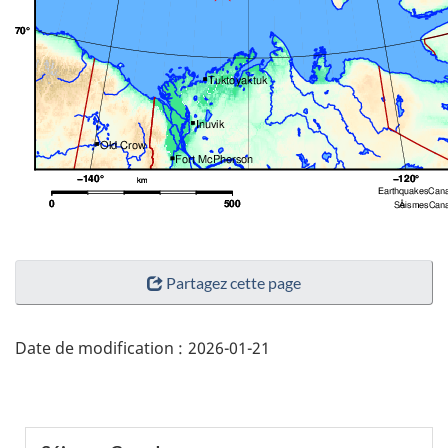
"Détails
Partagez cette page
de
la
page"
Date de modification :
2026-01-21
Menu