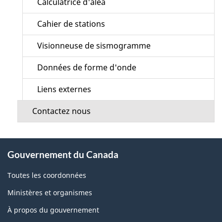
Calculatrice d'aléa
Cahier de stations
Visionneuse de sismogramme
Données de forme d'onde
Liens externes
Contactez nous
À
Gouvernement du Canada
propos
de
Toutes les coordonnées
ce
Ministères et organismes
site
À propos du gouvernement