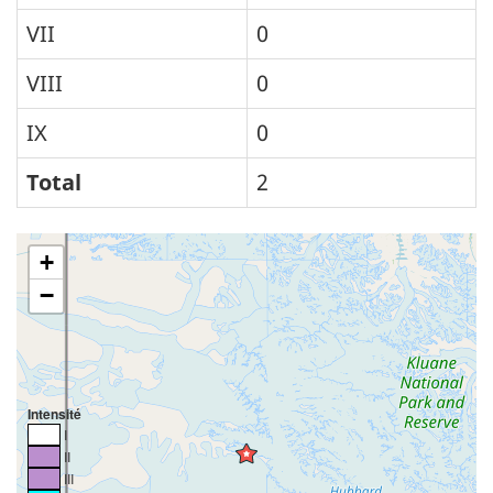
VII
0
VIII
0
IX
0
Total
2
+
−
Intensité
I
II
III