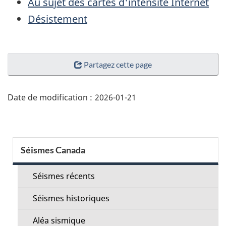
Au sujet des cartes d'intensité Internet
Désistement
"Détails
Partagez cette page
de
la
page"
Date de modification :
2026-01-21
Menu
Séismes Canada
de
la
Séismes récents
section
Séismes historiques
Aléa sismique