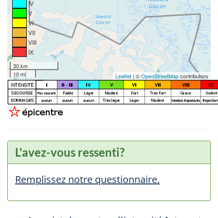
IV
V
VI
VII
VIII
IX
30 km
10 mi
Leaflet
| ©
OpenStreetMap
contributors
L'avez-vous ressenti?
Remplissez notre questionnaire.