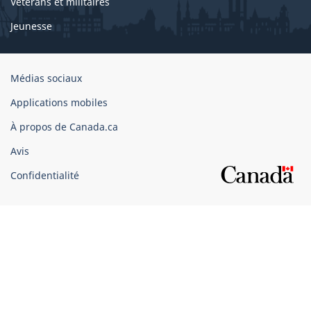
Vétérans et militaires
Jeunesse
Organisation
Médias sociaux
du
Applications mobiles
gouvernement
du
À propos de Canada.ca
Canada
Avis
Confidentialité