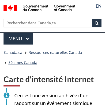
Sélectio
/
EN
Passer
Passer
Passer
Government
de
au
à
à
of
contenu
« Au
la
la
Canada
Rechercher
Rechercher
principal
sujet
version
Rec
langue
dans
du
HTML
Canada.ca
gouvernement »
simplifiée
Menu
MENU
PRINCIPAL
Vous
Canada.ca
Ressources naturelles Canada
êtes
ici
Séismes Canada
:
Carte d'intensité Internet
Ceci est une version archivée d'un
rapport sur un événement sismique