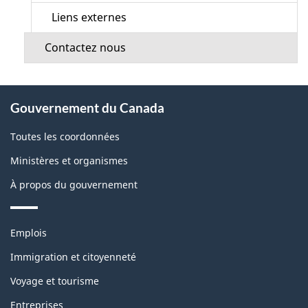
Liens externes
Contactez nous
À
Gouvernement du Canada
propos
de
Toutes les coordonnées
ce
Ministères et organismes
site
À propos du gouvernement
Thèmes
Emplois
et
sujets
Immigration et citoyenneté
Voyage et tourisme
Entreprises