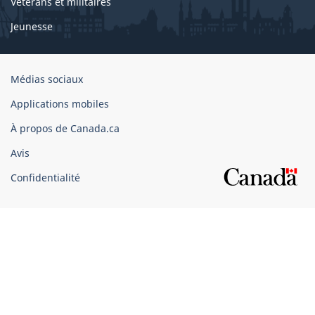
Vétérans et militaires
Jeunesse
Organisation
Médias sociaux
du
Applications mobiles
gouvernement
du
À propos de Canada.ca
Canada
Avis
Confidentialité