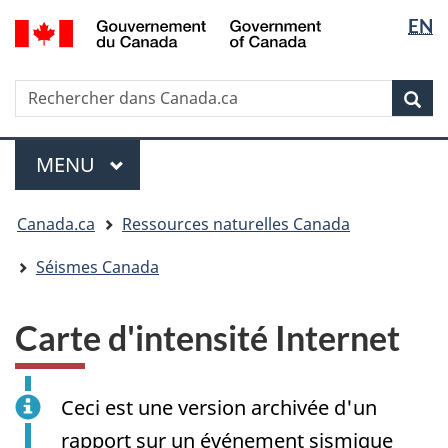
Sélectio
/
EN
Passer
Passer
Passer
Government
de
au
à
à
of
contenu
« Au
la
la
Canada
Rechercher
Rechercher
principal
sujet
version
Rec
langue
dans
du
HTML
Canada.ca
gouvernement »
simplifiée
Menu
MENU
PRINCIPAL
Vous
Canada.ca
Ressources naturelles Canada
êtes
ici
Séismes Canada
:
Carte d'intensité Internet
Ceci est une version archivée d'un
rapport sur un événement sismique