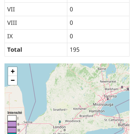
VII
0
VIII
0
IX
0
Total
195
+
−
Intensité
I
II
III