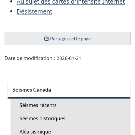
Au sujet des cartes d'intensité Internet
Désistement
"Détails
Partagez cette page
de
la
page"
Date de modification :
2026-01-21
Menu
Séismes Canada
de
la
Séismes récents
section
Séismes historiques
Aléa sismique