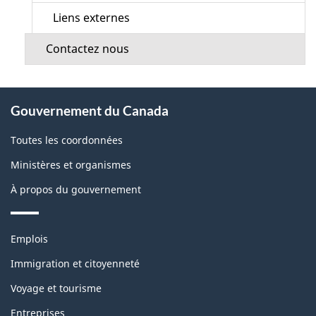
Liens externes
Contactez nous
À
Gouvernement du Canada
propos
de
Toutes les coordonnées
ce
Ministères et organismes
site
À propos du gouvernement
Thèmes
Emplois
et
sujets
Immigration et citoyenneté
Voyage et tourisme
Entreprises