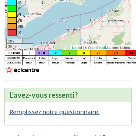
IV
V
VI
VII
VIII
IX
50 km
50 mi
Leaflet
| ©
OpenStreetMap
contributors
L'avez-vous ressenti?
Remplissez notre questionnaire.