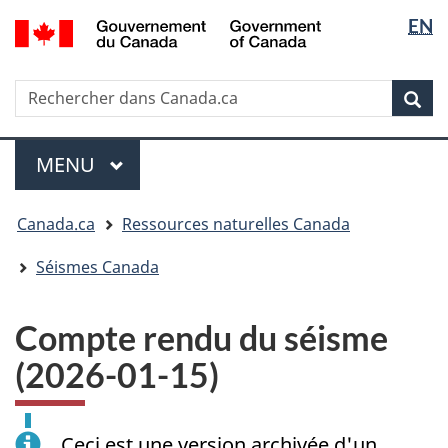
Sélectio
/
EN
Passer
Passer
Passer
Government
de
au
à
à
of
contenu
« Au
la
la
Canada
Rechercher
Rechercher
principal
sujet
version
Rec
langue
dans
du
HTML
Canada.ca
gouvernement »
simplifiée
Menu
MENU
PRINCIPAL
Vous
Canada.ca
Ressources naturelles Canada
êtes
ici
Séismes Canada
:
Compte rendu du séisme
(2026-01-15)
Ceci est une version archivée d'un