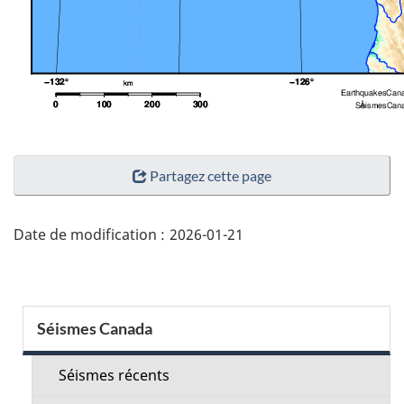
"Détails
Partagez cette page
de
la
page"
Date de modification :
2026-01-21
Menu
Séismes Canada
de
la
Séismes récents
section