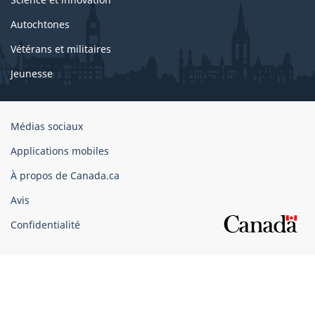
Autochtones
Vétérans et militaires
Jeunesse
Organisation
Médias sociaux
du
Applications mobiles
gouvernement
du
À propos de Canada.ca
Canada
Avis
Confidentialité