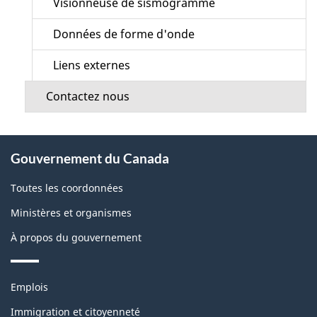
Visionneuse de sismogramme
Données de forme d'onde
Liens externes
Contactez nous
À
Gouvernement du Canada
propos
de
Toutes les coordonnées
ce
Ministères et organismes
site
À propos du gouvernement
Thèmes
Emplois
et
sujets
Immigration et citoyenneté