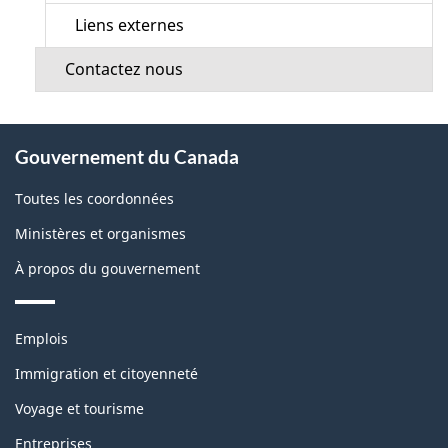
Liens externes
Contactez nous
À
Gouvernement du Canada
propos
de
Toutes les coordonnées
ce
Ministères et organismes
site
À propos du gouvernement
Thèmes
Emplois
et
sujets
Immigration et citoyenneté
Voyage et tourisme
Entreprises