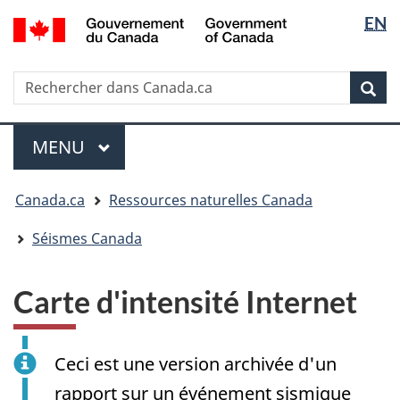
Sélectio
/
EN
Passer
Passer
Passer
Government
de
au
à
à
of
contenu
« Au
la
la
Canada
Rechercher
Rechercher
principal
sujet
version
Rec
langue
dans
du
HTML
Canada.ca
gouvernement »
simplifiée
Menu
MENU
PRINCIPAL
Vous
Canada.ca
Ressources naturelles Canada
êtes
ici
Séismes Canada
:
Carte d'intensité Internet
Ceci est une version archivée d'un
rapport sur un événement sismique