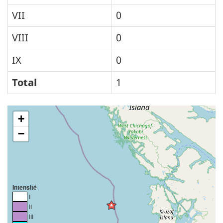
VII
0
VIII
0
IX
0
Total
1
+
−
Intensité
I
II
III