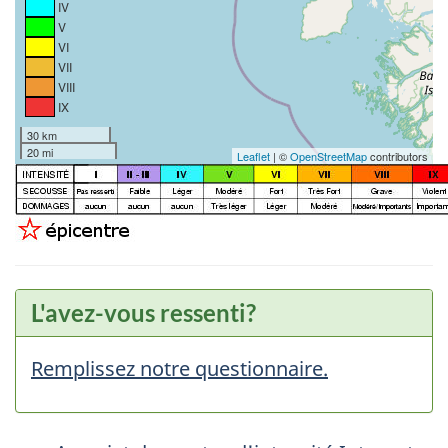
IV
V
VI
VII
VIII
IX
30 km
20 mi
Leaflet
| ©
OpenStreetMap
contributors
L'avez-vous ressenti?
Remplissez notre questionnaire.