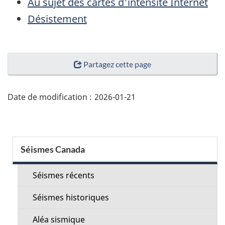
Au sujet des cartes d'intensité Internet
Désistement
"Détails
Partagez cette page
de
la
page"
Date de modification :
2026-01-21
Menu
Séismes Canada
de
la
Séismes récents
section
Séismes historiques
Aléa sismique