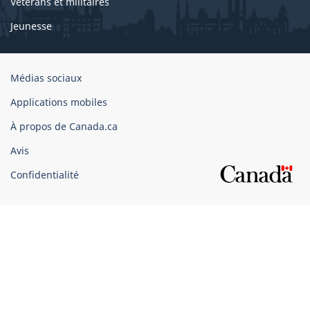
Vétérans et militaires
Jeunesse
Organisation
Médias sociaux
du
Applications mobiles
gouvernement
du
À propos de Canada.ca
Canada
Avis
Confidentialité