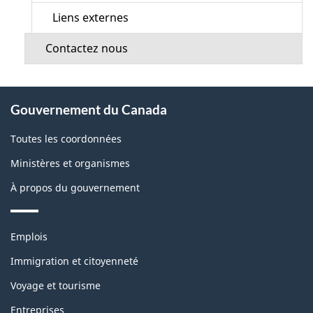
Liens externes
Contactez nous
À
Gouvernement du Canada
propos
de
Toutes les coordonnées
ce
Ministères et organismes
site
À propos du gouvernement
Thèmes
Emplois
et
sujets
Immigration et citoyenneté
Voyage et tourisme
Entreprises