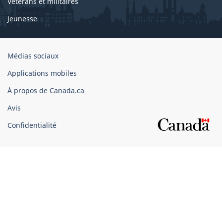
Vétérans et militaires
Jeunesse
Organisation
Médias sociaux
du
Applications mobiles
gouvernement
du
À propos de Canada.ca
Canada
Avis
Confidentialité