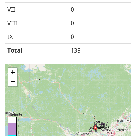
VII
0
VIII
0
IX
0
Total
139
+
−
Intensité
I
II
III