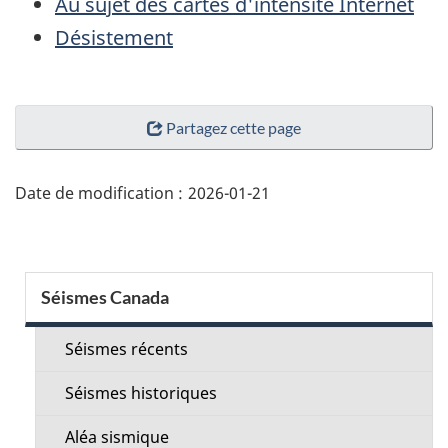
Au sujet des cartes d'intensité Internet
Désistement
"Détails
Partagez cette page
de
la
page"
Date de modification :
2026-01-21
Menu
Séismes Canada
de
la
Séismes récents
section
Séismes historiques
Aléa sismique