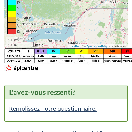
IV
V
VI
VII
VIII
IX
100 km
100 mi
Leaflet
| ©
OpenStreetMap
contributors
L'avez-vous ressenti?
Remplissez notre questionnaire.