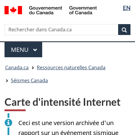
Sélectio
/
EN
Passer
Passer
Passer
Government
de
au
à
à
of
contenu
« Au
la
la
Canada
Rechercher
Rechercher
principal
sujet
version
Rec
langue
dans
du
HTML
Canada.ca
gouvernement »
simplifiée
Menu
MENU
PRINCIPAL
Vous
Canada.ca
Ressources naturelles Canada
êtes
ici
Séismes Canada
:
Carte d'intensité Internet
Ceci est une version archivée d'un
rapport sur un événement sismique