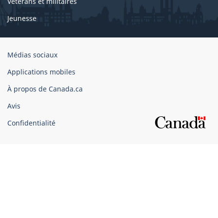
Vétérans et militaires
Jeunesse
Organisation
Médias sociaux
du
Applications mobiles
gouvernement
du
À propos de Canada.ca
Canada
Avis
Confidentialité