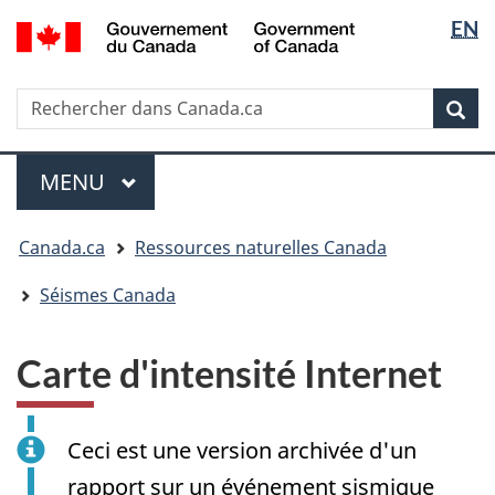
Sélectio
/
EN
Passer
Passer
Passer
Government
de
au
à
à
of
contenu
« Au
la
la
Canada
Rechercher
Rechercher
principal
sujet
version
Rec
langue
dans
du
HTML
Canada.ca
gouvernement »
simplifiée
Menu
MENU
PRINCIPAL
Vous
Canada.ca
Ressources naturelles Canada
êtes
ici
Séismes Canada
:
Carte d'intensité Internet
Ceci est une version archivée d'un
rapport sur un événement sismique