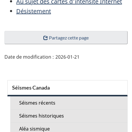
Au sujet des cartes d'intensité Internet
Désistement
"Détails
Partagez cette page
de
la
page"
Date de modification :
2026-01-21
Menu
Séismes Canada
de
la
Séismes récents
section
Séismes historiques
Aléa sismique