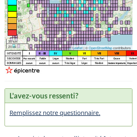
IV
V
VI
VII
VIII
IX
30 km
20 mi
Leaflet
| ©
OpenStreetMap
contributors
L'avez-vous ressenti?
Remplissez notre questionnaire.