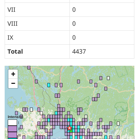
VII
0
VIII
0
IX
0
Total
4437
+
−
Intensité
I
II
III