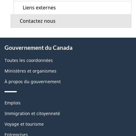
Liens externes
Contactez nous
À
Gouvernement du Canada
propos
de
Toutes les coordonnées
ce
Ministères et organismes
site
À propos du gouvernement
Thèmes
Emplois
et
sujets
Immigration et citoyenneté
Voyage et tourisme
Entreprises