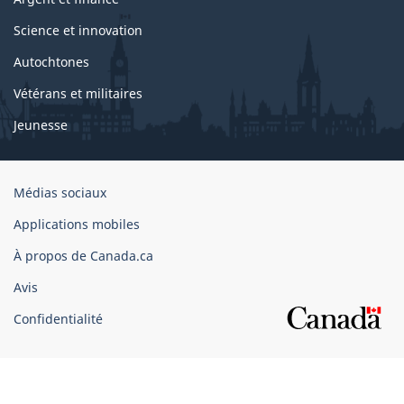
Science et innovation
Autochtones
Vétérans et militaires
Jeunesse
Organisation
Médias sociaux
du
Applications mobiles
gouvernement
du
À propos de Canada.ca
Canada
Avis
Confidentialité