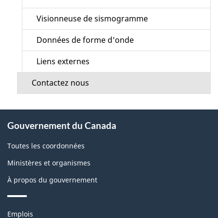
Visionneuse de sismogramme
Données de forme d'onde
Liens externes
Contactez nous
À
Gouvernement du Canada
propos
de
Toutes les coordonnées
ce
Ministères et organismes
site
À propos du gouvernement
Thèmes
Emplois