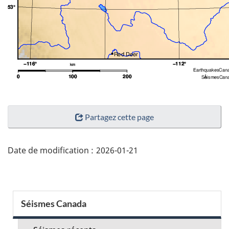
"Détails
Partagez cette page
de
la
page"
Date de modification :
2026-01-21
Menu
Séismes Canada
de
la