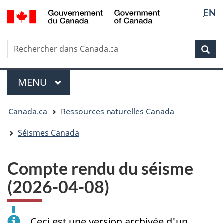
Sélectio
/
EN
Passer
Passer
Passer
Government
de
au
à
à
of
contenu
« Au
la
la
Canada
Rechercher
Rechercher
principal
sujet
version
Rec
langue
dans
du
HTML
Canada.ca
gouvernement »
simplifiée
Menu
MENU
PRINCIPAL
Vous
Canada.ca
Ressources naturelles Canada
êtes
ici
Séismes Canada
:
Compte rendu du séisme
(2026-04-08)
Ceci est une version archivée d'un