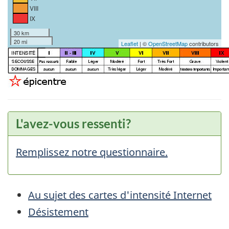
VIII
IX
30 km
20 mi
Leaflet
| ©
OpenStreetMap
contributors
L'avez-vous ressenti?
Remplissez notre questionnaire.
Au sujet des cartes d'intensité Internet
Désistement