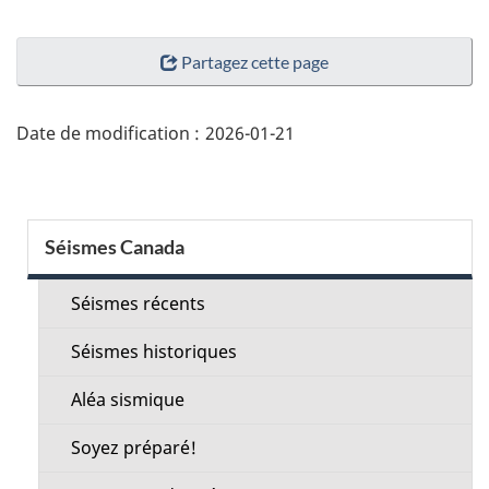
"Détails
Partagez cette page
de
la
page"
Date de modification :
2026-01-21
Menu
Séismes Canada
de
la
Séismes récents
section
Séismes historiques
Aléa sismique
Soyez préparé!