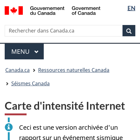
Sélectio
/
EN
Passer
Passer
Passer
Government
de
au
à
à
of
contenu
« Au
la
la
Canada
Rechercher
Rechercher
principal
sujet
version
Rec
langue
dans
du
HTML
Canada.ca
gouvernement »
simplifiée
Menu
MENU
PRINCIPAL
Vous
Canada.ca
Ressources naturelles Canada
êtes
ici
Séismes Canada
:
Carte d'intensité Internet
Ceci est une version archivée d'un
rapport sur un événement sismique