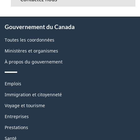
À
Gouvernement du Canada
propos
de
Toutes les coordonnées
ce
Ministères et organismes
site
À propos du gouvernement
Thèmes
Emplois
et
sujets
Immigration et citoyenneté
Voyage et tourisme
Entreprises
Prestations
Santé