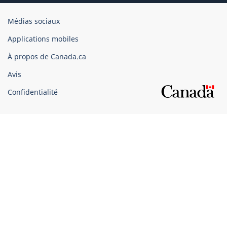
Organisation
Médias sociaux
du
Applications mobiles
gouvernement
du
À propos de Canada.ca
Canada
Avis
Confidentialité