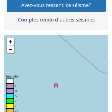
Avez-vous ressenti ce séisme?
Comptes rendu d'autres séismes
+
−
Intensité
I
II
III
IV
V
VI
VII