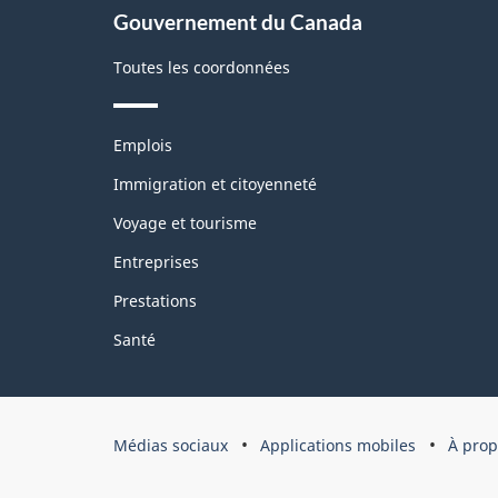
À
Gouvernement du Canada
propos
de
Toutes les coordonnées
ce
site
Thèmes
Emplois
et
sujets
Immigration et citoyenneté
Voyage et tourisme
Entreprises
Prestations
Santé
Organisation
Médias sociaux
Applications mobiles
À prop
du
gouvernement