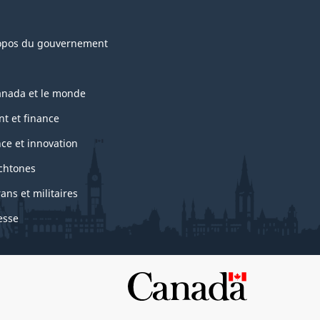
opos du gouvernement
anada et le monde
nt et finance
nce et innovation
chtones
ans et militaires
esse