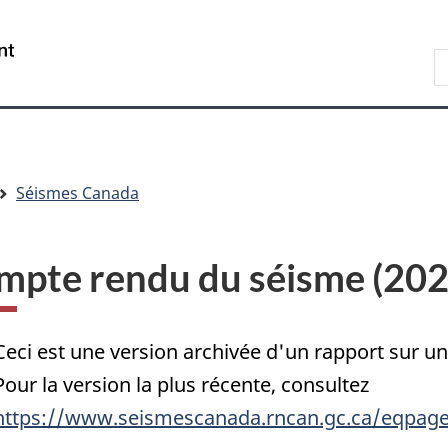
Passer
Passer
Passer
au
à
à
/
R
contenu
« Au
la
Government
d
principal
sujet
version
of
C
du
HTML
Canada
gouvernement »
simplifiée
Séismes Canada
mpte rendu du séisme (20
Ceci est une version archivée d'un rapport sur 
Pour la version la plus récente, consultez
https://www.seismescanada.rncan.gc.ca/eqpage