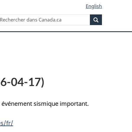
English
Rechercher
echercher
Rechercher
ans
anada.ca
26-04-17)
un événement sismique important.
s/fr/