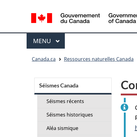
Sélection
de
la
langue
Menu
MENU
PRINCIPAL
Vous
Canada.ca
Ressources naturelles Canada
êtes
ici
Menu
:
Co
de
Séismes Canada
la
Séismes récents
section
Séismes historiques
Aléa sismique