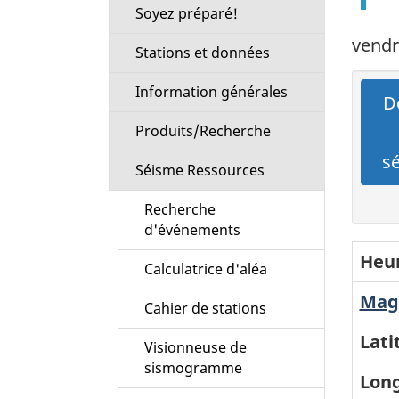
Soyez préparé!
vendr
Stations et données
Information générales
Dé
Produits/Recherche
s
Séisme Ressources
Recherche
d'événements
Heur
Calculatrice d'aléa
Magn
Cahier de stations
Lati
Visionneuse de
sismogramme
Long