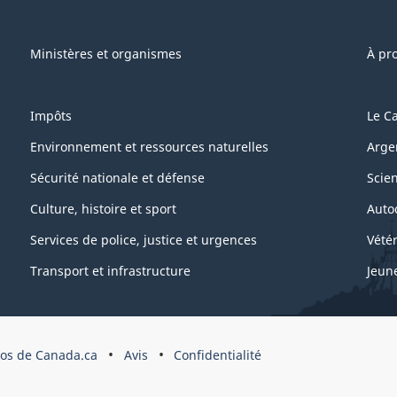
Ministères et organismes
À pr
Impôts
Le C
Environnement et ressources naturelles
Arge
Sécurité nationale et défense
Scie
Culture, histoire et sport
Auto
Services de police, justice et urgences
Vétér
Transport et infrastructure
Jeun
os de Canada.ca
Avis
Confidentialité