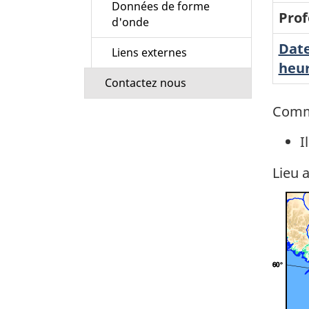
Données de forme
Prof
d'onde
Date
Liens externes
heur
Contactez nous
Comm
I
Lieu 