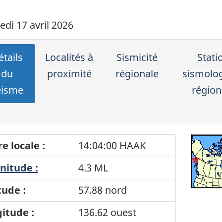
edi 17 avril 2026
tails
Localités à
Sismicité
Stati
du
proximité
régionale
sismolo
éisme
région
e locale :
14:04:00 HAAK
itude :
4.3 ML
tude :
57.88 nord
itude :
136.62 ouest