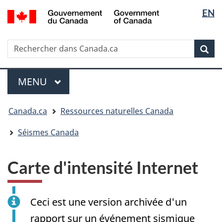
Sélectio
/
EN
Passer
Passer
Passer
Government
de
au
à
à
of
contenu
« Au
la
la
Canada
Rechercher
Rechercher
principal
sujet
version
Rec
langue
dans
du
HTML
Canada.ca
gouvernement »
simplifiée
Menu
MENU
PRINCIPAL
Vous
Canada.ca
Ressources naturelles Canada
êtes
ici
Séismes Canada
:
Carte d'intensité Internet
Ceci est une version archivée d'un
rapport sur un événement sismique