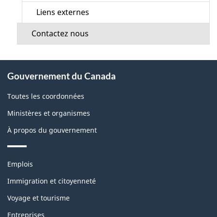
Liens externes
Contactez nous
À
Gouvernement du Canada
propos
de
Toutes les coordonnées
ce
Ministères et organismes
site
À propos du gouvernement
Thèmes
Emplois
et
sujets
Immigration et citoyenneté
Voyage et tourisme
Entreprises