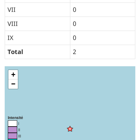
VII
0
VIII
0
IX
0
Total
2
+
−
Intensité
I
II
III