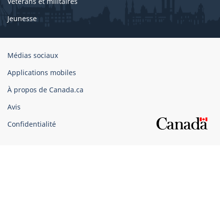
Vétérans et militaires
Jeunesse
Organisation
Médias sociaux
du
Applications mobiles
gouvernement
du
À propos de Canada.ca
Canada
Avis
Confidentialité