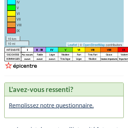
IV
V
VI
VII
VIII
IX
10 km
10 mi
Leaflet
| ©
OpenStreetMap
contributors
L'avez-vous ressenti?
Remplissez notre questionnaire.