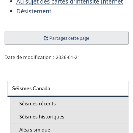
Au sujet des cartes d'intensité Internet
Désistement
"Détails
Partagez cette page
de
la
page"
Date de modification :
2026-01-21
Menu
Séismes Canada
de
la
Séismes récents
section
Séismes historiques
Aléa sismique