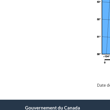
"Dét
de
Date de
la
pag
À
Gouvernement du Canada