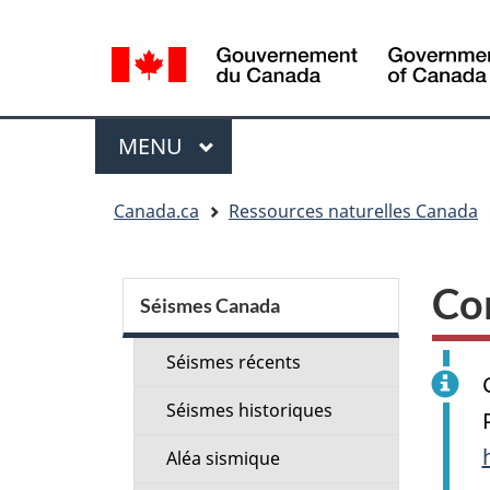
Sélection
de
la
langue
Menu
MENU
PRINCIPAL
Vous
Canada.ca
Ressources naturelles Canada
êtes
ici
Menu
:
Co
de
Séismes Canada
la
Séismes récents
section
Séismes historiques
Aléa sismique