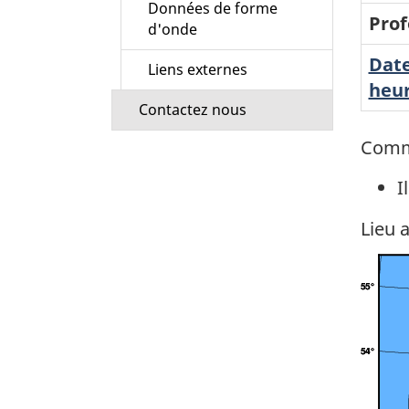
Données de forme
Prof
d'onde
Date
Liens externes
heur
Contactez nous
Comm
I
Lieu 