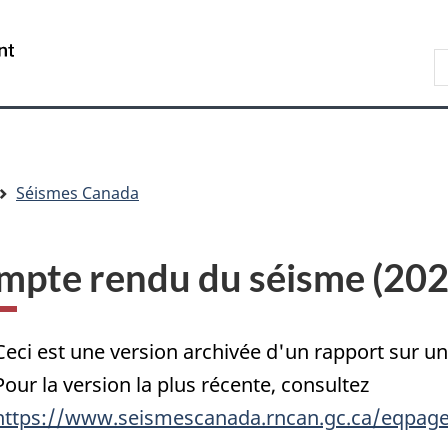
Passer
Passer
Passer
au
à
à
/
R
contenu
« Au
la
Government
d
principal
sujet
version
of
C
du
HTML
Canada
gouvernement »
simplifiée
Séismes Canada
mpte rendu du séisme (20
Ceci est une version archivée d'un rapport sur 
Pour la version la plus récente, consultez
https://www.seismescanada.rncan.gc.ca/eqpage