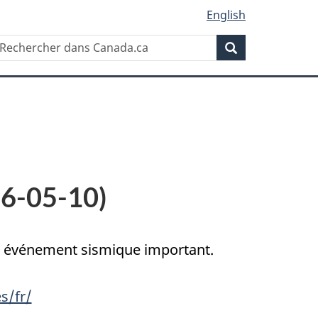
English
Rechercher
echercher
Rechercher
ans
anada.ca
26-05-10)
un événement sismique important.
s/fr/