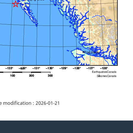
ails
 modification :
2026-01-21
e"