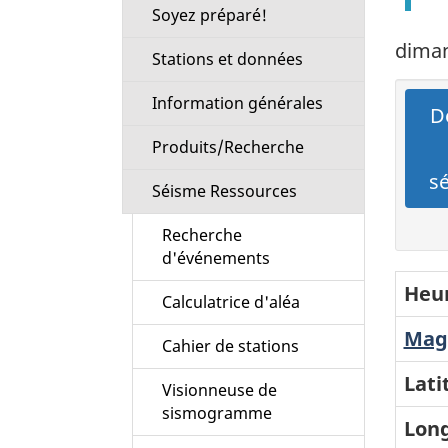
Soyez préparé!
diman
Stations et données
Information générales
Dé
Produits/Recherche
s
Séisme Ressources
Recherche
d'événements
Heur
Calculatrice d'aléa
Magn
Cahier de stations
Lati
Visionneuse de
sismogramme
Long