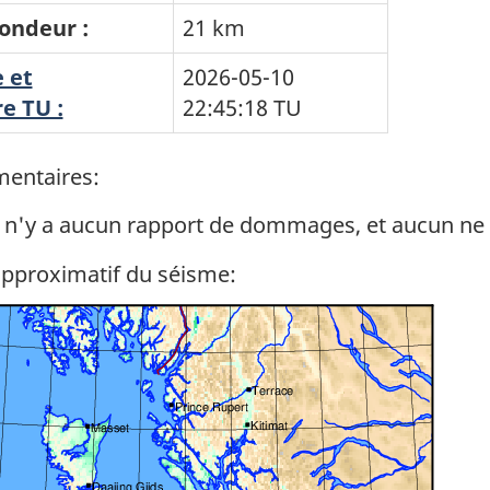
ondeur :
21 km
 et
2026-05-10
e TU :
22:45:18
TU
entaires:
l n'y a aucun rapport de dommages, et aucun ne 
approximatif du séisme: