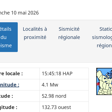
che 10 mai 2026
tails
Localités à
Sismicité
Stati
du
proximité
régionale
sismolo
éisme
région
e locale :
15:45:18 HAP
itude :
4.1 Mw
tude :
52.98 nord
itude :
132.73 ouest