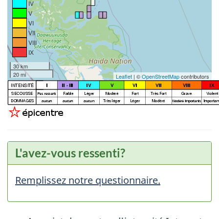
IV
V
VI
VII
VIII
IX
30 km
20 mi
Leaflet
| ©
OpenStreetMap
contributors
L'avez-vous ressenti?
Remplissez notre questionnaire.