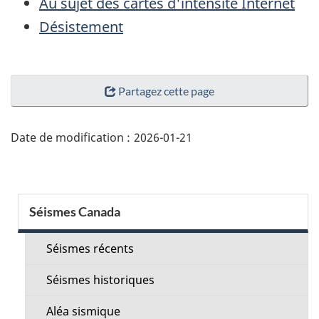
Au sujet des cartes d'intensité Internet
Désistement
"Détails
Partagez cette page
de
la
page"
Date de modification :
2026-01-21
Menu
Séismes Canada
de
la
Séismes récents
section
Séismes historiques
Aléa sismique