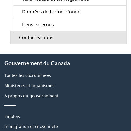
Données de forme d'onde
Liens externes
Contactez nous
À
Gouvernement du Canada
propos
de
Toutes les coordonnées
ce
Ministères et organismes
site
À propos du gouvernement
Thèmes
Emplois
et
sujets
Immigration et citoyenneté