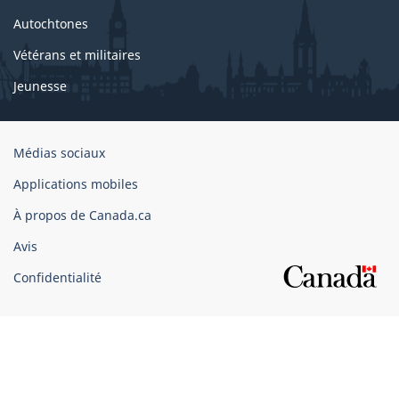
Autochtones
Vétérans et militaires
Jeunesse
Organisation
Médias sociaux
du
Applications mobiles
gouvernement
du
À propos de Canada.ca
Canada
Avis
Confidentialité