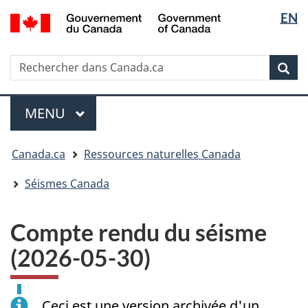
Sélectio
/
EN
Passer
Passer
Passer
Government
de
au
à
à
of
contenu
« Au
la
la
Canada
Rechercher
Rechercher
principal
sujet
version
Rec
langue
dans
du
HTML
Canada.ca
gouvernement »
simplifiée
Menu
MENU
PRINCIPAL
Vous
Canada.ca
Ressources naturelles Canada
êtes
ici
Séismes Canada
:
Compte rendu du séisme
(2026-05-30)
Ceci est une version archivée d'un