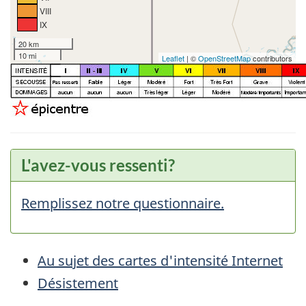
VIII
IX
20 km
10 mi
Leaflet
| ©
OpenStreetMap
contributors
L'avez-vous ressenti?
Remplissez notre questionnaire.
Au sujet des cartes d'intensité Internet
Désistement