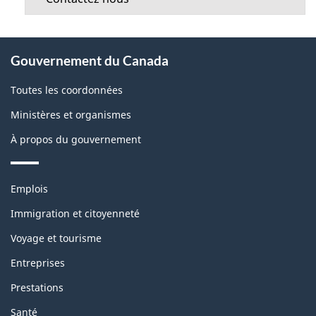
À
Gouvernement du Canada
propos
de
Toutes les coordonnées
ce
Ministères et organismes
site
À propos du gouvernement
Thèmes
Emplois
et
sujets
Immigration et citoyenneté
Voyage et tourisme
Entreprises
Prestations
Santé