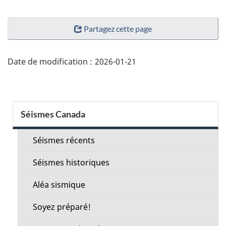
"Détails
Partagez cette page
de
la
page"
Date de modification :
2026-01-21
Menu
Séismes Canada
de
la
Séismes récents
section
Séismes historiques
Aléa sismique
Soyez préparé!