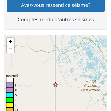
Avez-vous ressenti ce séisme?
Comptes rendu d'autres séismes
+
−
Intensité
I
II
III
IV
V
VI
VII