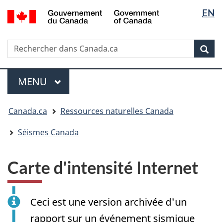
Sélectio
/
EN
Passer
Passer
Passer
Government
de
au
à
à
of
contenu
« Au
la
la
Canada
Rechercher
Rechercher
principal
sujet
version
Rec
langue
dans
du
HTML
Canada.ca
gouvernement »
simplifiée
Menu
MENU
PRINCIPAL
Vous
Canada.ca
Ressources naturelles Canada
êtes
ici
Séismes Canada
:
Carte d'intensité Internet
Ceci est une version archivée d'un
rapport sur un événement sismique