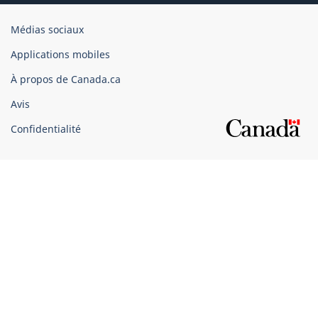
Organisation
Médias sociaux
du
Applications mobiles
gouvernement
du
À propos de Canada.ca
Canada
Avis
Confidentialité