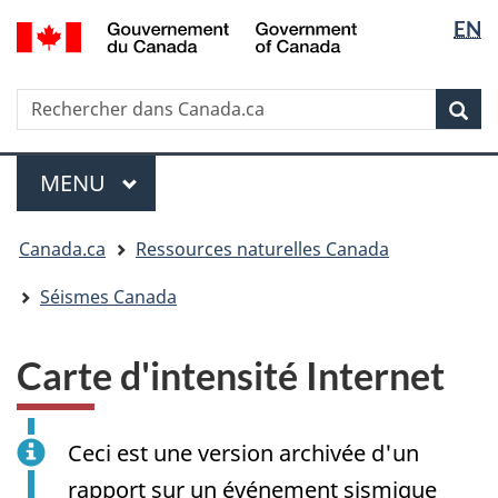
Sélectio
/
EN
Passer
Passer
Passer
Government
de
au
à
à
of
contenu
« Au
la
la
Canada
Rechercher
Rechercher
principal
sujet
version
Rec
langue
dans
du
HTML
Canada.ca
gouvernement »
simplifiée
Menu
MENU
PRINCIPAL
Vous
Canada.ca
Ressources naturelles Canada
êtes
ici
Séismes Canada
:
Carte d'intensité Internet
Ceci est une version archivée d'un
rapport sur un événement sismique