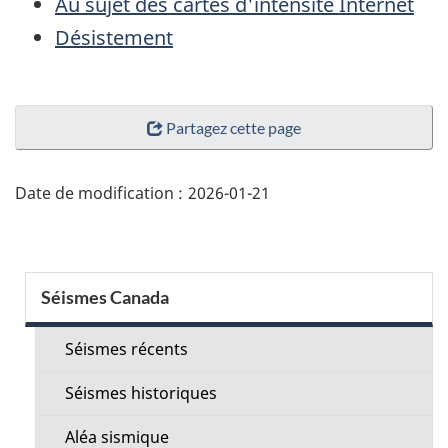
Au sujet des cartes d'intensité Internet
Désistement
"Détails
Partagez cette page
de
la
page"
Date de modification :
2026-01-21
Menu
Séismes Canada
de
la
Séismes récents
section
Séismes historiques
Aléa sismique