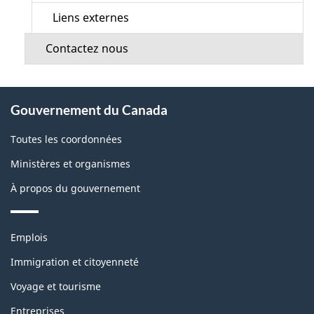
Liens externes
Contactez nous
À
Gouvernement du Canada
propos
de
Toutes les coordonnées
ce
Ministères et organismes
site
À propos du gouvernement
Thèmes
Emplois
et
sujets
Immigration et citoyenneté
Voyage et tourisme
Entreprises