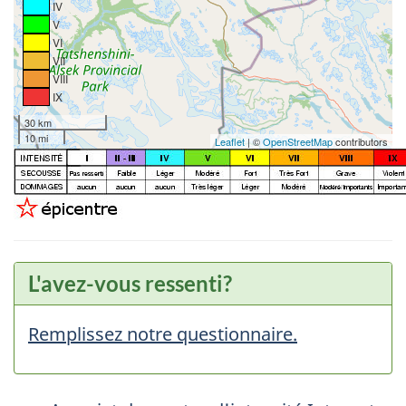
IV
V
VI
VII
VIII
IX
30 km
10 mi
Leaflet
| ©
OpenStreetMap
contributors
L'avez-vous ressenti?
Remplissez notre questionnaire.