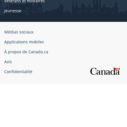
Vétérans et militaires
Jeunesse
Organisation
Médias sociaux
du
Applications mobiles
gouvernement
du
À propos de Canada.ca
Canada
Avis
Confidentialité