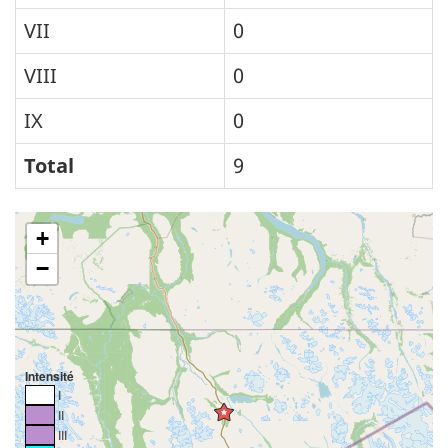
VII
0
VIII
0
IX
0
Total
9
+
−
Intensité
I
II
III