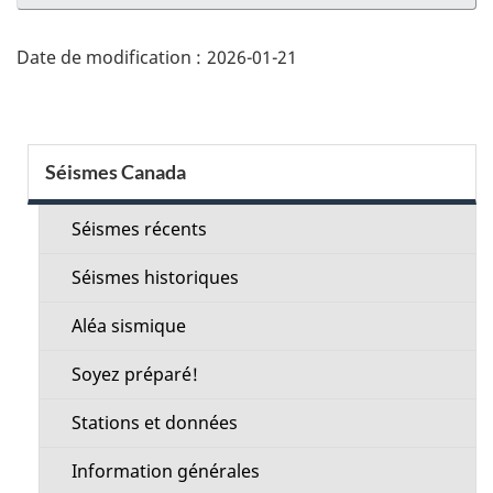
la
page"
Date de modification :
2026-01-21
Menu
Séismes Canada
de
la
Séismes récents
section
Séismes historiques
Aléa sismique
Soyez préparé!
Stations et données
Information générales