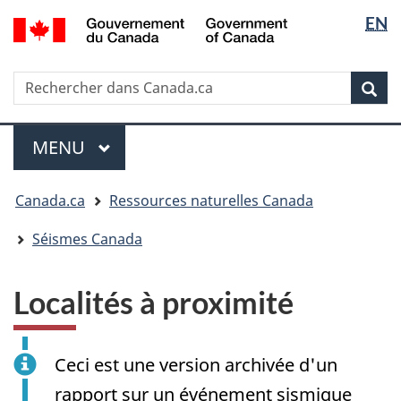
Sélectio
/
EN
Passer
Passer
Passer
Government
de
au
à
à
of
contenu
« Au
la
la
Canada
Rechercher
Rechercher
principal
sujet
version
Rec
langue
dans
du
HTML
Canada.ca
gouvernement »
simplifiée
Menu
MENU
PRINCIPAL
Vous
Canada.ca
Ressources naturelles Canada
êtes
ici
Séismes Canada
:
Localités à proximité
Ceci est une version archivée d'un
rapport sur un événement sismique