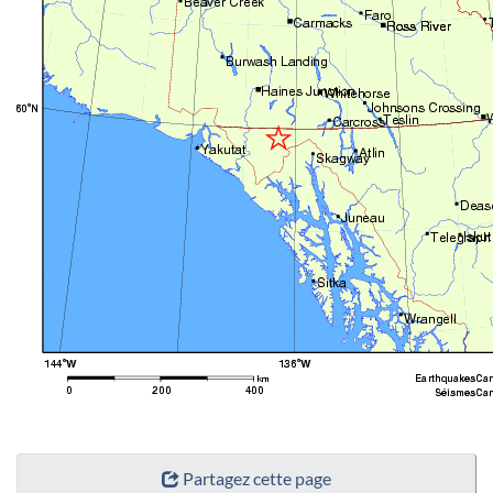
"Détails
Partagez cette page
de