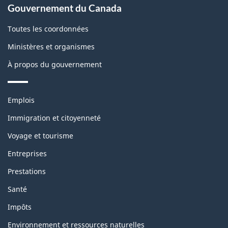
Gouvernement du Canada
propos
de
Toutes les coordonnées
ce
Ministères et organismes
site
À propos du gouvernement
Thèmes
Emplois
et
sujets
Immigration et citoyenneté
Voyage et tourisme
Entreprises
Prestations
Santé
Impôts
Environnement et ressources naturelles