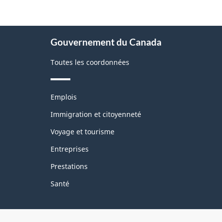
la
pag
À
Gouvernement du Canada
propos
de
Toutes les coordonnées
ce
site
Thèmes
Emplois
et
sujets
Immigration et citoyenneté
Voyage et tourisme
Entreprises
Prestations
Santé