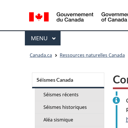
Sélection
de
la
langue
Menu
MENU
PRINCIPAL
Vous
Canada.ca
Ressources naturelles Canada
êtes
ici
Menu
:
Co
de
Séismes Canada
la
Séismes récents
section
Séismes historiques
Aléa sismique