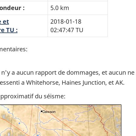
ondeur :
5.0 km
 et
2018-01-18
e TU :
02:47:47
TU
entaires:
l n'y a aucun rapport de dommages, et aucun ne 
essenti a Whitehorse, Haines Junction, et AK.
approximatif du séisme: