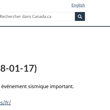
English
Rechercher
echercher
Rechercher
ans
anada.ca
18-01-17)
un événement sismique important.
s/fr/