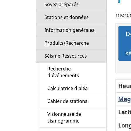
Soyez préparé!
mercr
Stations et données
Information générales
Dé
Produits/Recherche
s
Séisme Ressources
Recherche
d'événements
Heur
Calculatrice d'aléa
Magn
Cahier de stations
Lati
Visionneuse de
sismogramme
Long