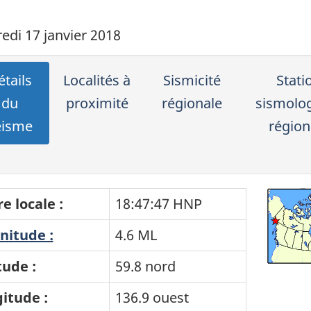
edi 17 janvier 2018
tails
Localités à
Sismicité
Stati
du
proximité
régionale
sismolo
éisme
région
e locale :
18:47:47 HNP
itude :
4.6 ML
tude :
59.8 nord
itude :
136.9 ouest