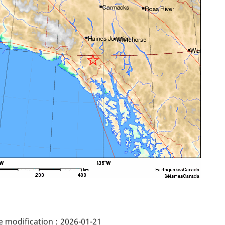
ails
 modification :
2026-01-21