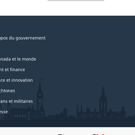
opos du gouvernement
anada et le monde
nt et finance
nce et innovation
chtones
ans et militaires
esse