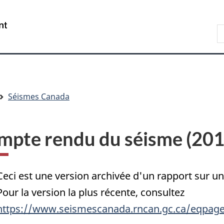
Passer
Passer
Passer
au
à
à
/
R
contenu
« Au
la
Government
d
principal
sujet
version
of
C
du
HTML
Canada
gouvernement »
simplifiée
Séismes Canada
mpte rendu du séisme (20
Ceci est une version archivée d'un rapport sur 
Pour la version la plus récente, consultez
https://www.seismescanada.rncan.gc.ca/eqpage