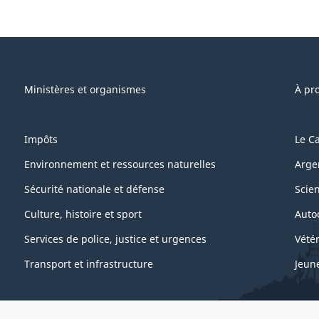
e"
Ministères et organismes
À pr
Impôts
Le C
Environnement et ressources naturelles
Arge
Sécurité nationale et défense
Scie
Culture, histoire et sport
Auto
Services de police, justice et urgences
Vétér
Transport et infrastructure
Jeun