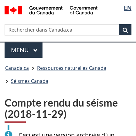
Sélectio
/
EN
Passer
Passer
Passer
Government
de
au
à
à
of
contenu
« Au
la
la
Canada
Rechercher
Rechercher
principal
sujet
version
Rec
langue
dans
du
HTML
Canada.ca
gouvernement »
simplifiée
Menu
MENU
PRINCIPAL
Vous
Canada.ca
Ressources naturelles Canada
êtes
ici
Séismes Canada
:
Compte rendu du séisme
(2018-11-29)
Ceci est une version archivée d'un