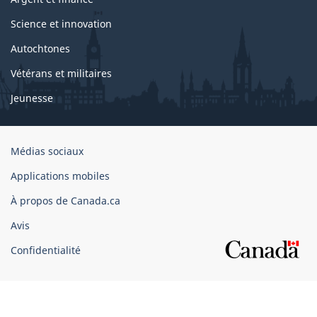
Science et innovation
Autochtones
Vétérans et militaires
Jeunesse
Organisation
Médias sociaux
du
Applications mobiles
gouvernement
du
À propos de Canada.ca
Canada
Avis
Confidentialité