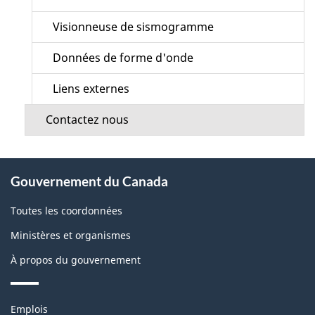
Visionneuse de sismogramme
Données de forme d'onde
Liens externes
Contactez nous
À
Gouvernement du Canada
propos
de
Toutes les coordonnées
ce
Ministères et organismes
site
À propos du gouvernement
Thèmes
Emplois