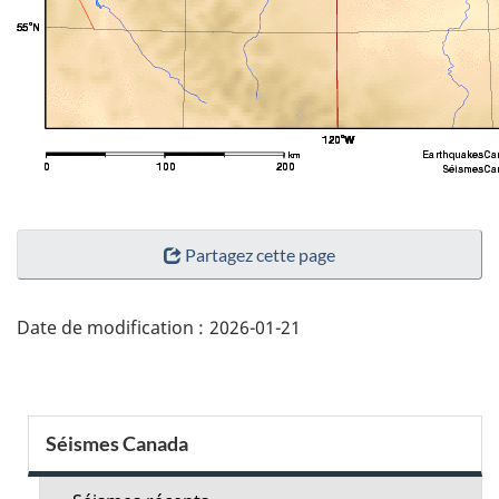
"Détails
Partagez cette page
de
la
page"
Date de modification :
2026-01-21
Menu
Séismes Canada
de
la