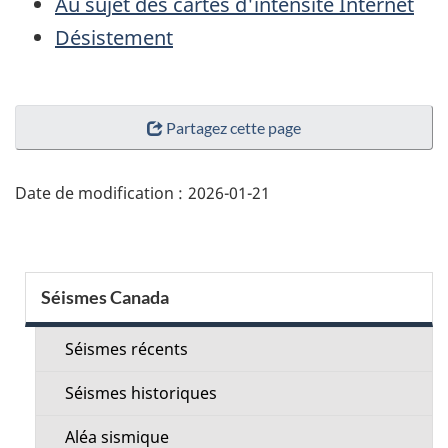
Au sujet des cartes d'intensité Internet
Désistement
"Détails
Partagez cette page
de
la
page"
Date de modification :
2026-01-21
Menu
Séismes Canada
de
la
Séismes récents
section
Séismes historiques
Aléa sismique