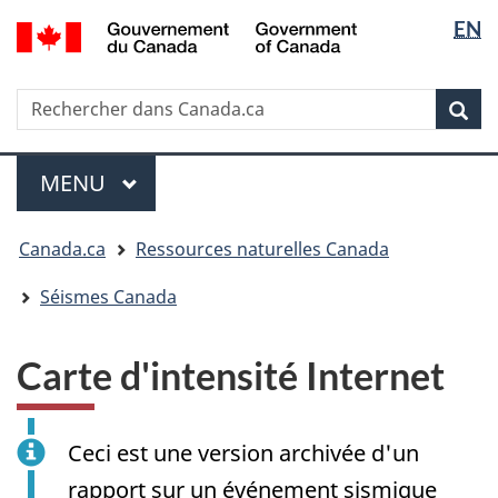
Sélectio
/
EN
Passer
Passer
Passer
Government
de
au
à
à
of
contenu
« Au
la
la
Canada
Rechercher
Rechercher
principal
sujet
version
Rec
langue
dans
du
HTML
Canada.ca
gouvernement »
simplifiée
Menu
MENU
PRINCIPAL
Vous
Canada.ca
Ressources naturelles Canada
êtes
ici
Séismes Canada
:
Carte d'intensité Internet
Ceci est une version archivée d'un
rapport sur un événement sismique