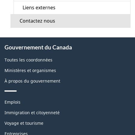
Liens externes
Contactez nous
À
Gouvernement du Canada
propos
de
Toutes les coordonnées
ce
Ministères et organismes
site
À propos du gouvernement
Thèmes
Emplois
et
sujets
Immigration et citoyenneté
Voyage et tourisme
Entreprises