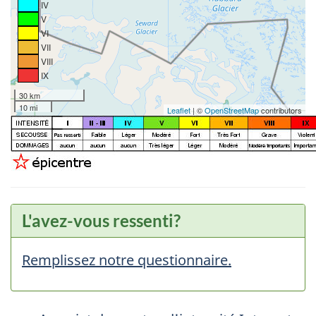
IV
V
VI
VII
VIII
IX
30 km
10 mi
Leaflet
| ©
OpenStreetMap
contributors
L'avez-vous ressenti?
Remplissez notre questionnaire.