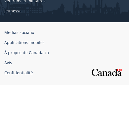
Vétérans et militaires
Jeunesse
Organisation
Médias sociaux
du
Applications mobiles
gouvernement
du
À propos de Canada.ca
Canada
Avis
Confidentialité