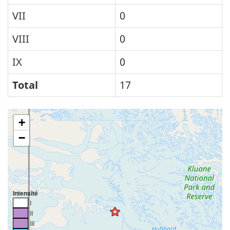
VII
0
VIII
0
IX
0
Total
17
+
−
Intensité
I
II
III